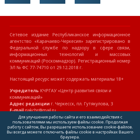
Сетевое издание Республиканское информационное
агентство «Карачаево-Черкесия» зарегистрировано в
Федеральной службе по надзору в сфере связи,
информационных технологий и массовых
коммуникаций (Роскомнадзор). Регистрационный номер
ЭЛ № ФС 77-74710 от 29.12.2018 г.
Настоящий ресурс может содержать материалы 18+
Учредитель
КЧРГАУ «Центр развития связи и
коммуникаций»
Адрес редакции
г. Черкесск, пл. Гутякулова, 3
E-mail
riakchr@mail.ru
Телефон
8 (8782) 23-89-40
Для улучшения работы сайта и его взаимодействия с
пользователями мы используем файлы cookie. Продолжая
Главный редактор
Клокова Мария Алексеевна
работу с сайтом, Вы разрешаете использование cookie-файлов.
Вы всегда можете отключить файлы cookie в настройках Вашего
браузера.