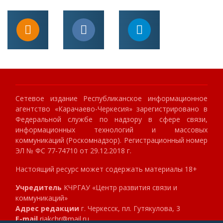
Сетевое издание Республиканское информационное
агентство «Карачаево-Черкесия» зарегистрировано в
Федеральной службе по надзору в сфере связи,
информационных технологий и массовых
коммуникаций (Роскомнадзор). Регистрационный номер
ЭЛ № ФС 77-74710 от 29.12.2018 г.
Настоящий ресурс может содержать материалы 18+
Учредитель
КЧРГАУ «Центр развития связи и
коммуникаций»
Адрес редакции
г. Черкесск, пл. Гутякулова, 3
E-mail
riakchr@mail.ru