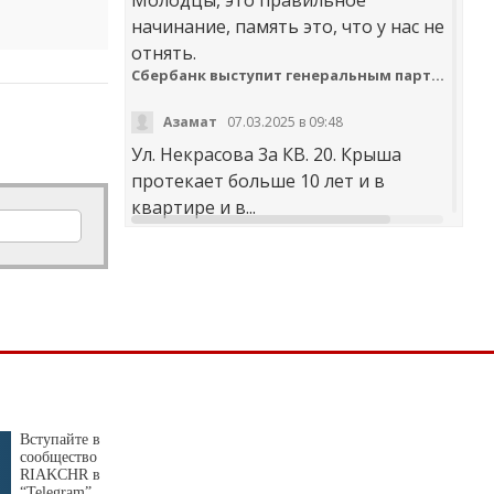
начинание, память это, что у нас не
отнять.
Сбербанк выступит генеральным партнером онлайн-шествия «Бессмертный полк»
Азамат
07.03.2025 в 09:48
Ул. Некрасова 3а КВ. 20. Крыша
протекает больше 10 лет и в
квартире и в...
t30desy61u7jx4rdxzkc9whog6ge4qsi.m
Куда обращаться с жалобой на работу аварийно-диспетчерских служб Карачаево-Черкесии
Аноним
20.02.2025 в 12:29
научите правильно чистить
дороги. не оставлять гребни ,не...
В мэрии Черкесска заработала «горячая линия» по вопросам отопления
Вступайте в
сообщество
Я
30.01.2025 в 14:38
RIAKCHR в
“Telegram”