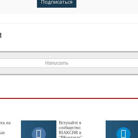
Подписаться
и
Написать
сь на
Вступайте в
сообщество
ках
RIAKCHR в
“ВКонтакте”