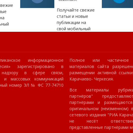
свежие
Получайте свежие
вые
статьи и новые
на
публикации на
ьный
свой мобильный
ликанское информационное
Полное или частичное 
кесия» зарегистрировано в
материалов сайта разрешен
 надзору в сфере связи,
размещении активной ссылк
й и массовых коммуникаций
Карачаево- Черкесия.
онный номер ЭЛ № ФС 77-74710
Все материалы рубрик
партнёров" предоставля
партнёрами и размещаютс
оригинальном (неизменном) в
сетевого издания "РИА Карач
не несёт ответстве
представленные партнёрами м