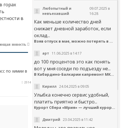
в горах
Любопытный и
09.07.2025 в
ть
невъехавший
16:28
естности в
Как меньше количество дней
снижает дневной заработок, если
оклад...
Взяв отпуск в мае, можно потерять в деньгах
ующая новость
арт
11.06.2025 в 14:17
до 100 процентов это как понять
вот у мня соседи по подъезду не...
сс по химии в
В Кабардино-Балкарии капремонт МКД идёт с опережением графика
2514
Кирилл
24.04.2025 в 09:05
Улыбка конечно сервис удобный,
платить приятно и быстро...
Курорт Сбера «Мрия» — лучший курортный отель по версии Russian Hospitality Awards
Дмитрий
23.04.2025 в 11:42
Молодцы, это правильное