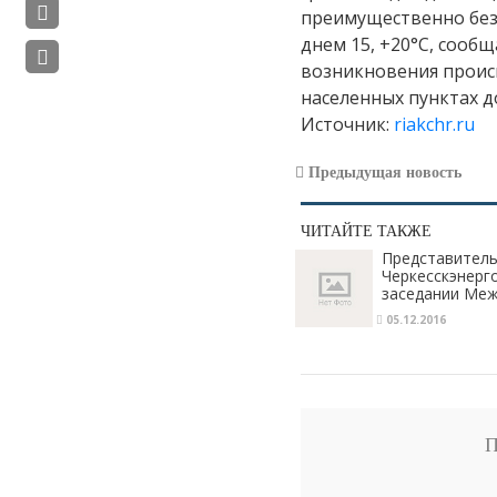
преимущественно без 
днем 15, +20°С, сооб
возникновения происш
населенных пунктах д
Источник:
riakchr.ru
Предыдущая новость
ЧИТАЙТЕ ТАКЖЕ
Представитель
Черкесскэнерго
заседании Ме
группы в МВД 
05.12.2016
П