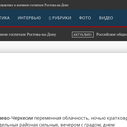
тику в военном госпитале Ростова-на-Дону
ТИКА
ИНТЕРВЬЮ
РУБРИКИ
ФОТО
ВИДЕО
 госпитале Ростова-на-Дону
Российское общество «
АКТУАЛЬНО
аево-Черкесии
переменная облачность, ночью кратко
дельных районах сильные, вечером с градом, днем