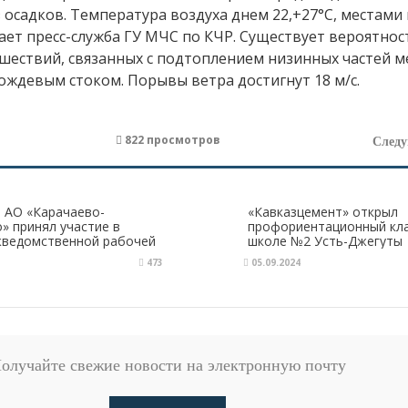
осадков. Температура воздуха днем 22,+27°С, местами 
щает пресс-служба ГУ МЧС по КЧР. Существует вероятнос
ествий, связанных с подтоплением низинных частей м
ождевым стоком. Порывы ветра достигнут 18 м/с.
822 просмотров
След
 АО «Карачаево-
«Кавказцемент» открыл
» принял участие в
профориентационный кла
жведомственной рабочей
школе №2 Усть-Джегуты
РФ по КЧР
473
05.09.2024
олучайте свежие новости на электронную почту