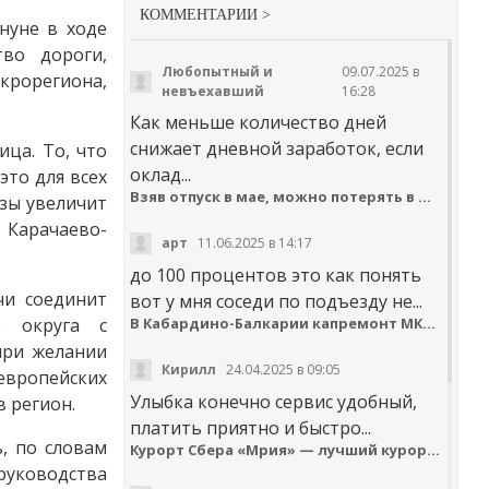
КОММЕНТАРИИ >
нуне в ходе
во дороги,
Любопытный и
09.07.2025 в
крорегиона,
невъехавший
16:28
Как меньше количество дней
снижает дневной заработок, если
ица. То, что
оклад...
то для всех
Взяв отпуск в мае, можно потерять в деньгах
зы увеличит
 Карачаево-
арт
11.06.2025 в 14:17
до 100 процентов это как понять
чи соединит
вот у мня соседи по подъезду не...
е округа с
В Кабардино-Балкарии капремонт МКД идёт с опережением графика
при желании
Кирилл
24.04.2025 в 09:05
 европейских
Улыбка конечно сервис удобный,
в регион.
платить приятно и быстро...
, по словам
Курорт Сбера «Мрия» — лучший курортный отель по версии Russian Hospitality Awards
руководства