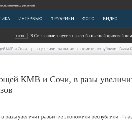
нижных растений
ТИКА
ИНТЕРВЬЮ
РУБРИКИ
ФОТО
ВИДЕО
В Ставрополе запустят проект бесплатной правовой помощи для
СКФО
й КМВ и Сочи, в разы увеличит развитие экономики республики - Глава 
ющей КМВ и Сочи, в разы увеличи
езов