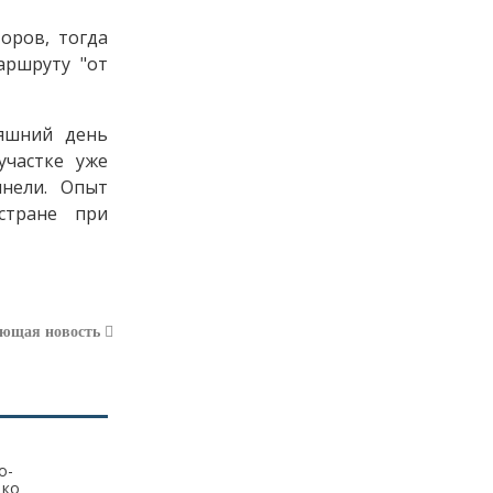
Я
30.01.2025 в 14:38
оров, тогда
Верните детство ребетёнкам!
аршруту "от
Профдеформация в 7 лет -...
Почему стоит начать изучать программирование с 7 лет
няшний день
Денис
20.01.2025 в 10:47
участке уже
Показатели конечно более чем
ннели. Опыт
достойные, самый эффективный
стране при
банк...
Сокращенные результаты ПАО Сбербанк по РПБУ за 4 месяца 2023 года
Втанке
17.12.2024 в 09:32
Чушь!!! Танк 300!!!! 220 лошадей!!! 8
ующая новость
ступенчатая АКПП. Клиренс 224мм
Вы...
Tank 300: преимущества, режимы движения
Боцман
04.12.2024 в 16:59
о-
Ай да красавцы
 ко