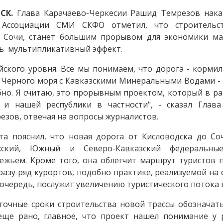
СК.
Глава Карачаево-Черкесии Рашид Темрезов нака
 Ассоциации СМИ СКФО отметил, что строительст
Сочи, станет большим прорывом для экономики ма
ть мультипликативный эффект.
йского уровня. Все мы понимаем, что дорога - кормил
 Черного моря с Кавказскими Минеральными Водами - э
бно. Я считаю, это прорывным проектом, который в ра
 и нашей республики в частности", - сказал Глава
зов, отвечая на вопросы журналистов.
та пояснил, что новая дорога от Кисловодска до Со
жский, Южный и Северо-Кавказский федеральны
жьем. Кроме того, она облегчит маршрут туристов 
разу ряд курортов, подобно практике, реализуемой на
ю очередь, послужит увеличению туристического потока 
 точные сроки строительства новой трассы обозначать
еще рано, главное, что проект нашел понимание у 