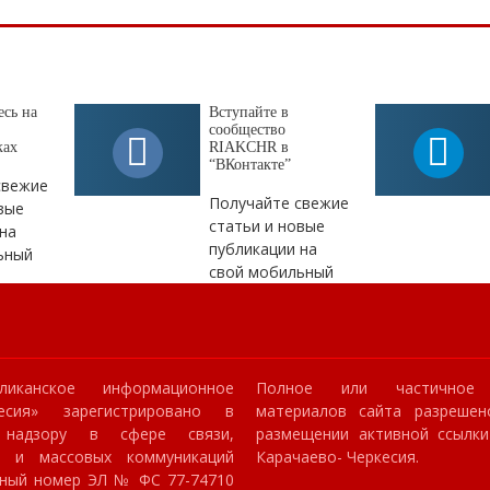
сь на
Вступайте в
сообщество
ках
RIAKCHR в
“ВКонтакте”
свежие
Получайте свежие
вые
статьи и новые
на
публикации на
ьный
свой мобильный
ликанское информационное
Полное или частичное 
кесия» зарегистрировано в
материалов сайта разрешен
 надзору в сфере связи,
размещении активной ссылк
й и массовых коммуникаций
Карачаево- Черкесия.
онный номер ЭЛ № ФС 77-74710