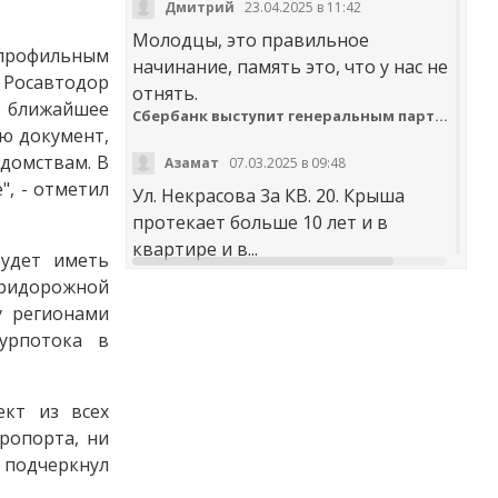
Дмитрий
23.04.2025 в 11:42
Молодцы, это правильное
профильным
начинание, память это, что у нас не
 Росавтодор
отнять.
в ближайшее
Сбербанк выступит генеральным партнером онлайн-шествия «Бессмертный полк»
ю документ,
домствам. В
Азамат
07.03.2025 в 09:48
", - отметил
Ул. Некрасова 3а КВ. 20. Крыша
протекает больше 10 лет и в
квартире и в...
будет иметь
ридорожной
t30desy61u7jx4rdxzkc9whog6ge4qsi.m
у регионами
Куда обращаться с жалобой на работу аварийно-диспетчерских служб Карачаево-Черкесии
турпотока в
Аноним
20.02.2025 в 12:29
ект из всех
научите правильно чистить
эропорта, ни
дороги. не оставлять гребни ,не...
 подчеркнул
В мэрии Черкесска заработала «горячая линия» по вопросам отопления