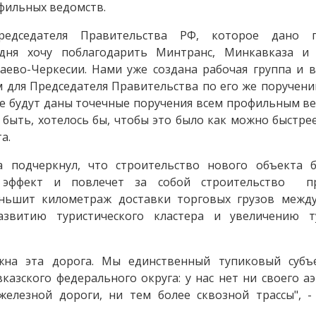
офильных ведомств.
редседателя Правительства РФ, которое дано 
одня хочу поблагодарить Минтранс, Минкавказа и
аево-Черкесии. Нами уже создана рабочая группа и 
 для Председателя Правительства по его же поручени
же будут даны точечные поручения всем профильным ве
 быть, хотелось бы, чтобы это было как можно быстрее
а.
а подчеркнул, что строительство нового объекта 
 эффект и повлечет за собой строительство п
еньшит километраж доставки торговых грузов межд
азвитию туристического кластера и увеличению 
жна эта дорога. Мы единственный тупиковый субъ
казского федерального округа: у нас нет ни своего а
елезной дороги, ни тем более сквозной трассы", -