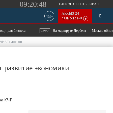
09:20:49
НАЦИОНАЛЬНЫЕ ЯЗЫКИ
АРХЫЗ 24
18+
ПРЯМОЙ ЭФИР
 бизнеса
На маршруте Дербент — Москва обновят соста
СКФО
КЧР Р.Темрезов
т развитие экономики