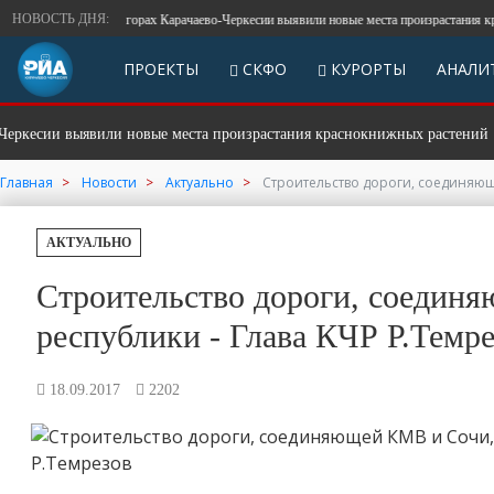
НОВОСТЬ ДНЯ:
В горах Карачаево-Черкесии выявили новые места произрастания краснок
ПРОЕКТЫ
СКФО
КУРОРТЫ
АНАЛИ
ии выявили новые места произрастания краснокнижных растений
Главная
Новости
Актуально
Строительство дороги, соединяюще
АКТУАЛЬНО
Строительство дороги, соединя
республики - Глава КЧР Р.Темр
18.09.2017
2202