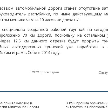
ством автомобильной дороги станет отсутствие зат
 руководитель республики, по ныне действующему м
етом меньше чем за 10 часов не доехать".
 специально созданной рабочей группой на сегод
 проложено 70 км дороги, поскольку на остальном 
 Через 12,5 км данного отрезка будут прорыты ту
обных автодорожных туннелей уже наработан в 
ским играм в Сочи в 2014 году.
2202 просмотров
След
в принял участие в
В КЧР прошла музыкальн
егии Минтранса России
литературная программа