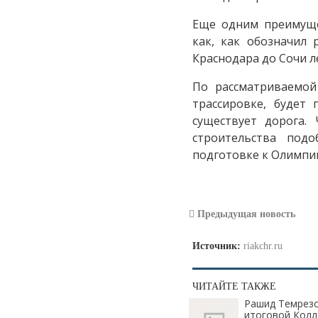
Еще одним преимуще
как, как обозначил
Краснодара до Сочи л
По рассматриваемой
трассировке, будет
существует дорога.
строительства под
подготовке к Олимпий
Предыдущая новость
Источник:
riakchr.ru
ЧИТАЙТЕ ТАКЖЕ
Рашид Темрезо
итоговой Колл