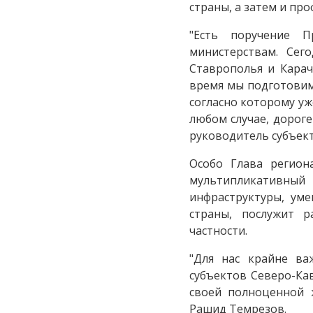
страны, а затем и пр
"Есть поручение П
министерствам. Сег
Ставрополья и Карач
время мы подготовим
согласно которому у
любом случае, дороге
руководитель субъект
Особо Глава регион
мультипликативный
инфраструктуры, ум
страны, послужит р
частности.
"Для нас крайне ва
субъектов Северо-Кав
своей полноценной ж
Рашид Темрезов.