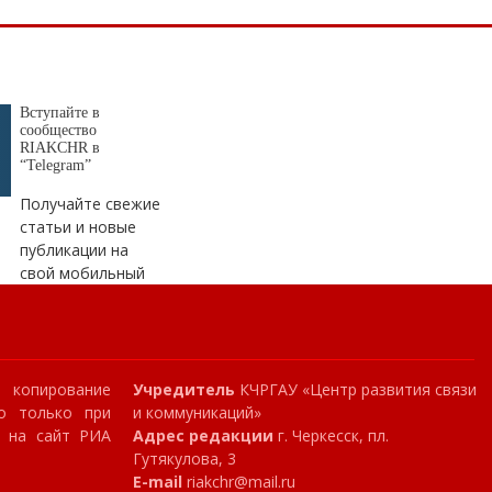
Вступайте в
сообщество
RIAKCHR в
“Telegram”
Получайте свежие
статьи и новые
публикации на
свой мобильный
копирование
Учредитель
КЧРГАУ «Центр развития связи
о только при
и коммуникаций»
и на сайт РИА
Адрес редакции
г. Черкесск, пл.
Гутякулова, 3
E-mail
riakchr@mail.ru