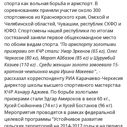
спорта как вольная борьба и армспорт.
В
соревнованиях приняли участие около 300
спортсменов из Красноярского края, Омской и
Челябинской областей, Чувашии, республик СКФО и
ЮФО.
Спортсмены нашей республики по итогам
состязаний заняли первое общекомандное место
по обоим видам спорта.
"По армспорту золотыми
призерами от КЧР стали: Умар Эркенов (65 кг), Олег
Черкасов (80 кг), Марат Айбазов (85 кг) и Шурумбий
Казиев (110 кг) . Среди женщин золото завоевала 15-
кратная чемпионка мира Ирина Макеева
", -
рассказал корреспонденту РИА Карачаево-Черкесия
директор школы высшего спортивного мастерства
КЧР Азнаур Аджиев.
По борьбе золотыми
призерами стали Эдгар Амироков в весе 60 кг.,
Хусей Сюйюнчев (74 кг.) и Хусей Бостанов (96 кг).
Мероприятия проводятся в рамках федеральной
целевой программы "Устойчивое развитие
сельских территорий на 2014-2017 годы и на период