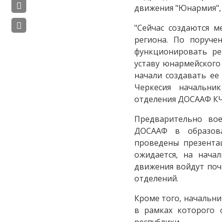
движения "Юнармия",
"Сейчас создаются 
региона. По поруче
функционировать ре
уставу юнармейского
начали создавать ее
Черкесия начальни
отделения ДОСААФ КЧ
Предварительно во
ДОСААФ в образова
проведены презента
ожидается, на нача
движения войдут поч
отделений.
Кроме того, начальни
в рамках которого с
республики.