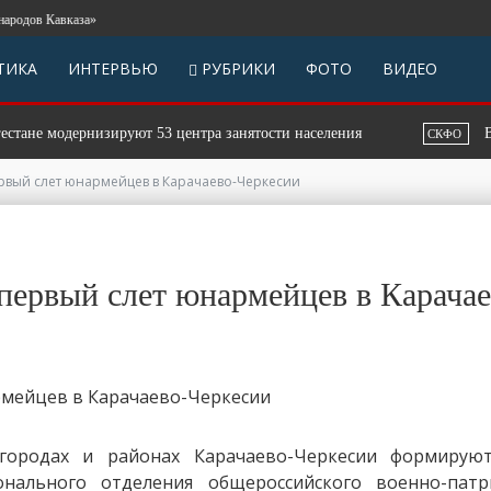
в Кавказа»
ТИКА
ИНТЕРВЬЮ
РУБРИКИ
ФОТО
ВИДЕО
 модернизируют 53 центра занятости населения
В Чечне 
СКФО
рвый слет юнармейцев в Карачаево-Черкесии
первый слет юнармейцев в Карача
ородах и районах Карачаево-Черкесии формируют
онального отделения общероссийского военно-патр