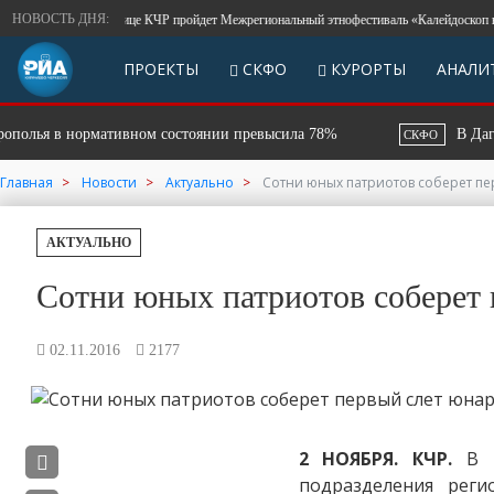
НОВОСТЬ ДНЯ:
В столице КЧР пройдет Межрегиональный этнофестиваль «Калейдоскоп народо
ПРОЕКТЫ
СКФО
КУРОРТЫ
АНАЛИ
я в нормативном состоянии превысила 78%
В Дагестане
СКФО
Главная
Новости
Актуально
Сотни юных патриотов соберет пе
АКТУАЛЬНО
Сотни юных патриотов соберет 
02.11.2016
2177
2 НОЯБРЯ. КЧР.
В г
подразделения реги