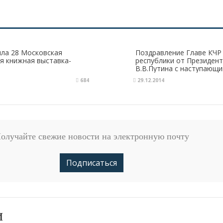
ла 28 Московская
Поздравление Главе КЧР
 книжная выставка-
республики от Президент
В.В.Путина с наступающ
Годом
684
29.12.2014
олучайте свежие новости на электронную почту
Подписаться
и