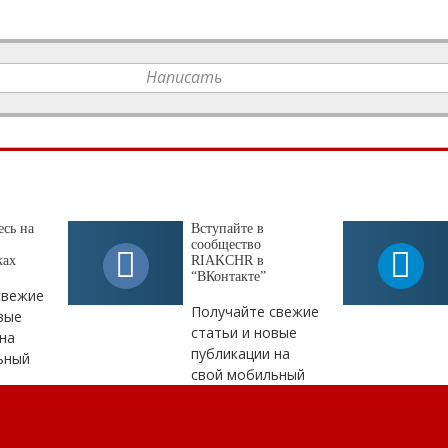
Написать
сь на
Вступайте в
сообщество
ках
RIAKCHR в
“ВКонтакте”
свежие
Получайте свежие
вые
статьи и новые
на
публикации на
ьный
свой мобильный