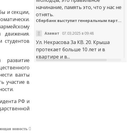
начинание, память это, что у нас не
ы и секции,
отнять.
оматически.
Сбербанк выступит генеральным партнером онлайн-шествия «Бессмертный полк»
юнармейскому
 движения.
Азамат
07.03.2025 в 09:48
и студентов
Ул. Некрасова 3а КВ. 20. Крыша
протекает больше 10 лет и в
квартире и в...
ся развитие
щественного
t30desy61u7jx4rdxzkc9whog6ge4qsi.m
нести вахты
Куда обращаться с жалобой на работу аварийно-диспетчерских служб Карачаево-Черкесии
ь участие в
ности.
Аноним
20.02.2025 в 12:29
идента РФ и
научите правильно чистить
дарственной
дороги. не оставлять гребни ,не...
В мэрии Черкесска заработала «горячая линия» по вопросам отопления
Я
30.01.2025 в 14:38
ующая новость