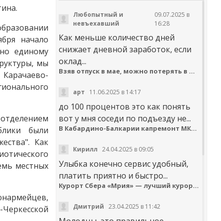
ина.
Любопытный и
09.07.2025 в
невъехавший
16:28
образовании
Как меньше количество дней
ября начало
снижает дневной заработок, если
сно единому
оклад...
руктуры, мы
Взяв отпуск в мае, можно потерять в деньгах
 Карачаево-
ионального
арт
11.06.2025 в 14:17
до 100 процентов это как понять
отделением
вот у мня соседи по подъезду не...
В Кабардино-Балкарии капремонт МКД идёт с опережением графика
блики были
ества". Как
Кирилл
24.04.2025 в 09:05
иотического
Улыбка конечно сервис удобный,
емь местных
платить приятно и быстро...
Курорт Сбера «Мрия» — лучший курортный отель по версии Russian Hospitality Awards
 юнармейцев,
Дмитрий
23.04.2025 в 11:42
-Черкесской
Молодцы, это правильное