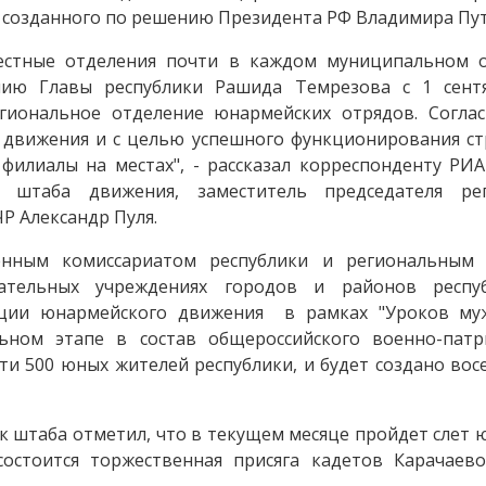
 созданного по решению Президента РФ Владимира Пут
местные отделения почти в каждом муниципальном 
нию Главы республики Рашида Темрезова с 1 сент
гиональное отделение юнармейских отрядов. Согла
 движения и с целью успешного функционирования ст
 филиалы на местах", - рассказал корреспонденту РИА
к штаба движения, заместитель председателя рег
Р Александр Пуля.
енным комиссариатом республики и региональным 
тельных учреждениях городов и районов респу
ции юнармейского движения в рамках "Уроков муж
льном этапе в состав общероссийского военно-патр
ти 500 юных жителей республики, и будет создано вос
к штаба отметил, что в текущем месяце пройдет слет
остоится торжественная присяга кадетов Карачаево