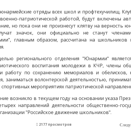
 юнармейские отряды всех школ и профтехучилищ. Клуб
военно-патриотической работой, будут включены авт
ние, но пока они не произнесут клятву на верность 
учат значок, они официально не станут членами
мии", главным образом, рассчитана на школьников 
я.
целью регионального отделения "Юнармии" являет
риотического воспитания молодежи в КЧР, члены об
ти работу по сохранению мемориалов и обелисков, 
ня, заниматься волонтерской деятельностью, принимат
и спортивных мероприятиях патриотической направлен
ние возникло в текущем году на основании указа През
етырех направлений деятельности общественно-госу
ганизации "Российское движение школьников".
2177 просмотров
След