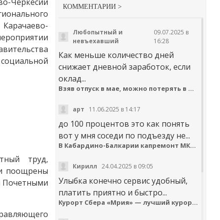
во-Черкесии
КОММЕНТАРИИ >
гионального
 Карачаево-
Любопытный и
09.07.2025 в
мероприятии
невъехавший
16:28
авительства
Как меньше количество дней
социальной
снижает дневной заработок, если
оклад...
Взяв отпуск в мае, можно потерять в деньгах
арт
11.06.2025 в 14:17
до 100 процентов это как понять
вот у мня соседи по подъезду не...
В Кабардино-Балкарии капремонт МКД идёт с опережением графика
тный труд,
Кирилл
24.04.2025 в 09:05
ли поощрены
Улыбка конечно сервис удобный,
и Почетными
платить приятно и быстро...
Курорт Сбера «Мрия» — лучший курортный отель по версии Russian Hospitality Awards
равляющего