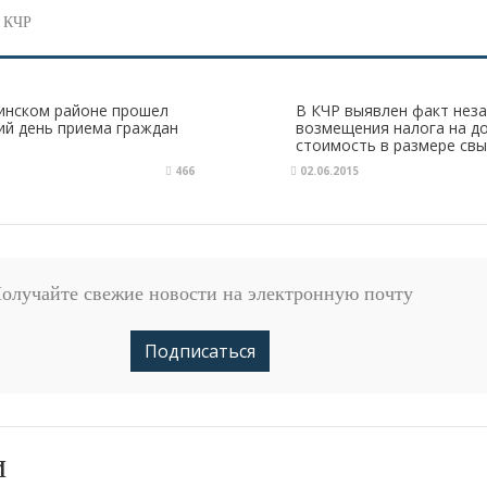
а КЧР
инском районе прошел
В КЧР выявлен факт нез
й день приема граждан
возмещения налога на д
стоимость в размере св
рублей
466
02.06.2015
олучайте свежие новости на электронную почту
Подписаться
и