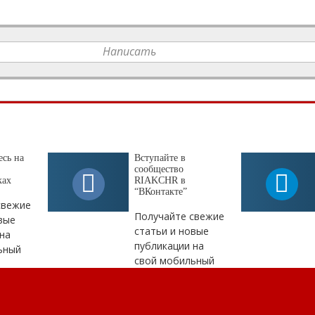
Написать
сь на
Вступайте в
сообщество
ках
RIAKCHR в
“ВКонтакте”
свежие
Получайте свежие
вые
статьи и новые
на
публикации на
ьный
свой мобильный