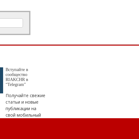
Доступная цифра: «Ростелеком» на 480 км расширил цифровую инфраструктуру в Карачаево-Черкесии
Вступайте в
сообщество
RIAKCHR в
“Telegram”
Получайте свежие
статьи и новые
публикации на
свой мобильный