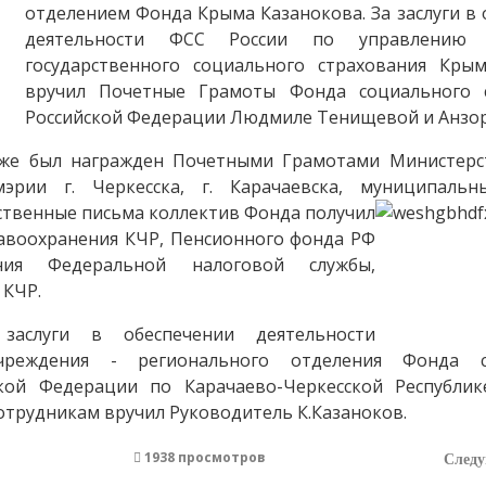
отделением Фонда Крыма Казанокова. За заслуги в
деятельности ФСС России по управлению с
государственного социального страхования Кры
вручил Почетные Грамоты Фонда социального с
Российской Федерации Людмиле Тенищевой и Анзор
кже был награжден Почетными Грамотами Министерс
эрии г. Черкесска, г. Карачаевска, муниципаль
рственные письма коллектив Фонда получил
авоохранения КЧР, Пенсионного фонда РФ
ия Федеральной налоговой службы,
в КЧР.
заслуги в обеспечении деятельности
учреждения - регионального отделения Фонда с
ской Федерации по Карачаево-Черкесской Республи
отрудникам вручил Руководитель К.Казаноков.
1938 просмотров
След