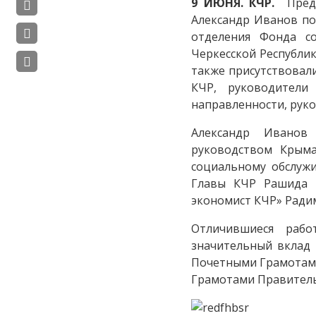
9 ИЮНЯ. КЧР.
Предсе
Александр Иванов по
отделения Фонда со
Черкесской Республи
также присутствовал
КЧР, руководители
направленности, руко
Александр Иванов
руководством Крым
социальному обслуж
Главы КЧР Рашида 
экономист КЧР» Ради
Отличившиеся раб
значительный вклад
Почетными Грамотами
Грамотами Правитель