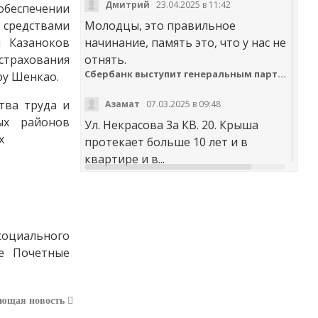
Дмитрий
23.04.2025 в 11:42
 обеспечении
редствами
Молодцы, это правильное
м Казаноков
начинание, память это, что у нас не
трахования
отнять.
Сбербанк выступит генеральным партнером онлайн-шествия «Бессмертный полк»
у Шенкао.
тва труда и
Азамат
07.03.2025 в 09:48
ных районов
Ул. Некрасова 3а КВ. 20. Крыша
протекает больше 10 лет и в
квартире и в...
t30desy61u7jx4rdxzkc9whog6ge4qsi.m
Куда обращаться с жалобой на работу аварийно-диспетчерских служб Карачаево-Черкесии
оциального
Аноним
20.02.2025 в 12:29
ке Почетные
научите правильно чистить
дороги. не оставлять гребни ,не...
В мэрии Черкесска заработала «горячая линия» по вопросам отопления
ующая новость