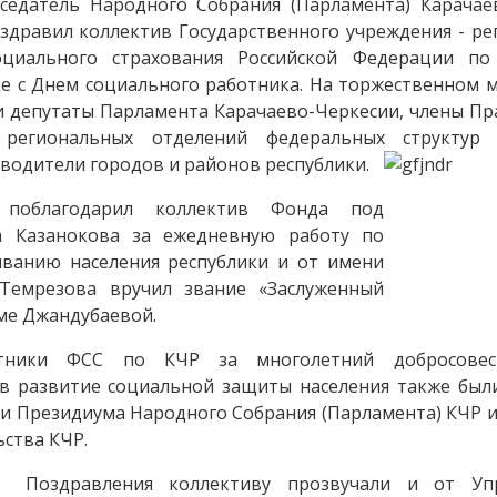
датель Народного Собрания (Парламента) Карачае
здравил коллектив Государственного учреждения - ре
циального страхования Российской Федерации по
ке с Днем социального работника. На торжественном 
и депутаты Парламента Карачаево-Черкесии, члены Пр
 региональных отделений федеральных структур 
водители городов и районов республики.
 поблагодарил коллектив Фонда под
а Казанокова за ежедневную работу по
иванию населения республики и от имени
Темрезова вручил звание «Заслуженный
ме Джандубаевой.
отники ФСС по КЧР за многолетний добросовес
 в развитие социальной защиты населения также бы
 Президиума Народного Собрания (Парламента) КЧР 
ства КЧР.
Поздравления коллективу прозвучали и от Уп