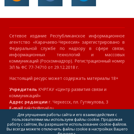
Сетевое издание Республиканское информационное
агентство «Карачаево-Черкесия» зарегистрировано в
Федеральной службе по надзору в сфере связи,
информационных технологий и массовых
коммуникаций (Роскомнадзор). Регистрационный номер
ЭЛ № ФС 77-74710 от 29.12.2018 г.
Настоящий ресурс может содержать материалы 18+
Учредитель
КЧРГАУ «Центр развития связи и
коммуникаций»
Адрес редакции
г. Черкесск, пл. Гутякулова, 3
E-mail
riakchr@mail.ru
Телефон
8 (8782) 23-89-40
Для улучшения работы сайта и его взаимодействия с
пользователями мы используем файлы cookie. Продолжая
Главный редактор
Клокова Мария Алексеевна
работу с сайтом, Вы разрешаете использование cookie-файлов.
Вы всегда можете отключить файлы cookie в настройках Вашего
браузера.