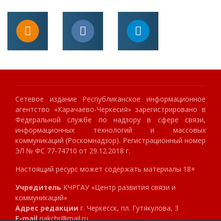
Сетевое издание Республиканское информационное
агентство «Карачаево-Черкесия» зарегистрировано в
Федеральной службе по надзору в сфере связи,
информационных технологий и массовых
коммуникаций (Роскомнадзор). Регистрационный номер
ЭЛ № ФС 77-74710 от 29.12.2018 г.
Настоящий ресурс может содержать материалы 18+
Учредитель
КЧРГАУ «Центр развития связи и
коммуникаций»
Адрес редакции
г. Черкесск, пл. Гутякулова, 3
E-mail
riakchr@mail.ru