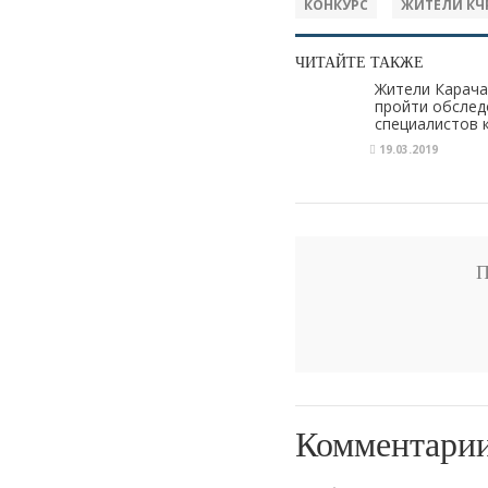
КОНКУРС
ЖИТЕЛИ КЧ
ЧИТАЙТЕ ТАКЖЕ
Жители Карача
пройти обслед
специалистов 
С.Н.Федорова
19.03.2019
П
Комментари