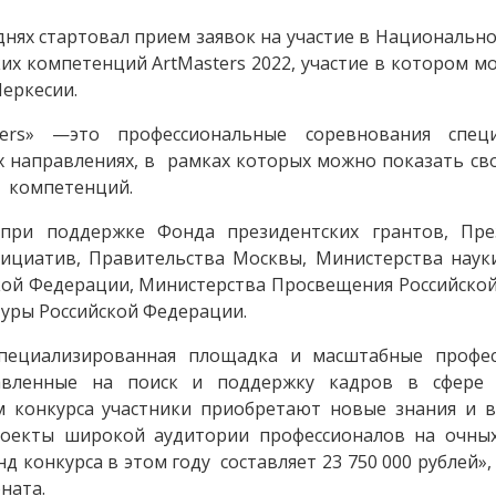
днях стартовал прием заявок на участие в Националь
х компетенций ArtMasters 2022, участие в котором м
еркесии.
ters» —это профессиональные соревнования спец
х направлениях, в рамках которых можно показать св
9 компетенций.
 при поддержке Фонда президентских грантов, Пре
ициатив, Правительства Москвы, Министерства наук
кой Федерации, Министерства Просвещения Российско
туры Российской Федерации.
пециализированная площадка и масштабные профе
равленные на поиск и поддержку кадров в сфере 
м конкурса участники приобретают новые знания и 
роекты широкой аудитории профессионалов на очны
 конкурса в этом году составляет 23 750 000 рублей», 
ната.