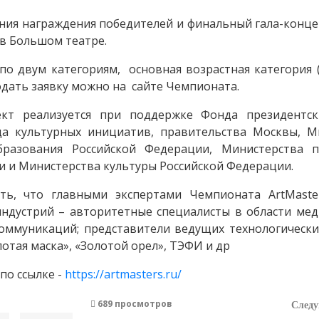
ния награждения победителей и финальный гала-концер
 в Большом театре.
о двум категориям, основная возрастная категория (
одать заявку можно на сайте Чемпионата.
кт реализуется при поддержке Фонда президентск
да культурных инициатив, правительства Москвы, М
разования Российской Федерации, Министерства 
и и Министерства культуры Российской Федерации.
ть, что главными экспертами Чемпионата ArtMaste
ндустрий – авторитетные специалисты в области меди
коммуникаций; представители ведущих технологически
отая маска», «Золотой орел», ТЭФИ и др
по ссылке -
https://artmasters.ru/
689 просмотров
След