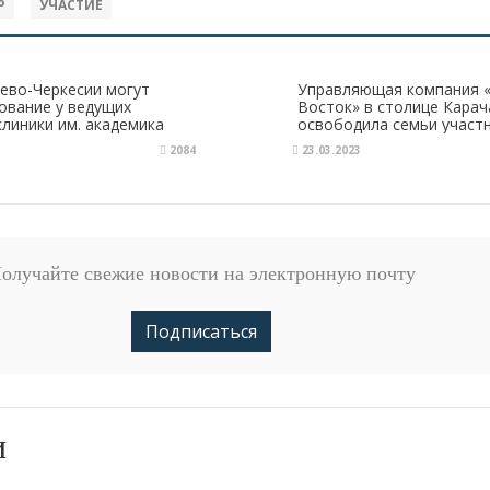
Р
УЧАСТИЕ
ево-Черкесии могут
Управляющая компания 
ование у ведущих
Восток» в столице Кара
клиники им. академика
освободила семьи участ
оплаты за содержание ж
2084
23.03.2023
олучайте свежие новости на электронную почту
Подписаться
и