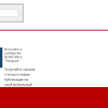
Доступная цифра: «Ростелеком» на 480 км расширил цифровую инфраструктуру в Карачаево-Черкесии
Вступайте в
сообщество
RIAKCHR в
“Telegram”
Получайте свежие
статьи и новые
публикации на
свой мобильный