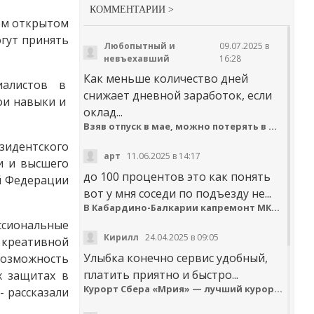
КОММЕНТАРИИ >
ном открытом
огут принять
Любопытный и
09.07.2025 в
невъехавший
16:28
Как меньше количество дней
иалистов в
снижает дневной заработок, если
ои навыки и
оклад...
Взяв отпуск в мае, можно потерять в деньгах
зидентского
арт
11.06.2025 в 14:17
и и высшего
до 100 процентов это как понять
й Федерации
вот у мня соседи по подъезду не...
В Кабардино-Балкарии капремонт МКД идёт с опережением графика
ссиональные
Кирилл
24.04.2025 в 09:05
креативной
Улыбка конечно сервис удобный,
возможность
платить приятно и быстро...
х защитах в
Курорт Сбера «Мрия» — лучший курортный отель по версии Russian Hospitality Awards
- рассказали