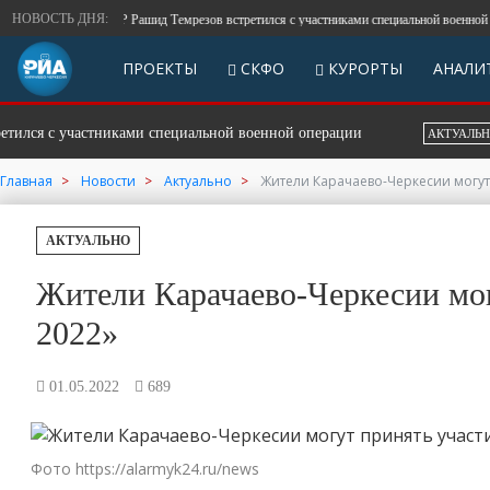
НОВОСТЬ ДНЯ:
Глава КЧР Рашид Темрезов встретился с участниками специальной военной опера
ПРОЕКТЫ
СКФО
КУРОРТЫ
АНАЛИ
 с участниками специальной военной операции
Бо
АКТУАЛЬНО
Главная
Новости
Актуально
Жители Карачаево-Черкесии могут
АКТУАЛЬНО
Жители Карачаево-Черкесии мо
2022»
01.05.2022
689
Фото https://alarmyk24.ru/news