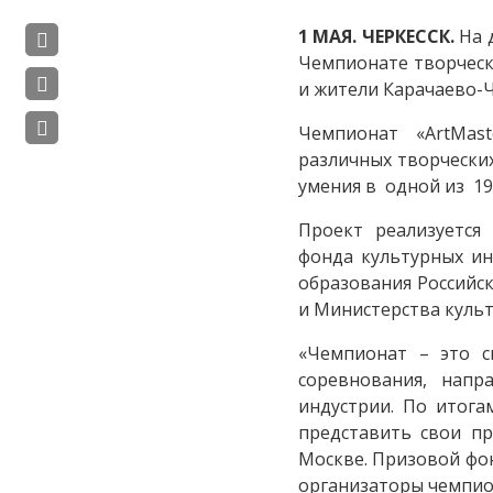
1 МАЯ. ЧЕРКЕССК.
На 
Чемпионате творчески
и жители Карачаево-Ч
Чемпионат «ArtMas
различных творчески
умения в одной из 1
Проект реализуется
фонда культурных ин
образования Российс
и Министерства куль
«Чемпионат – это с
соревнования, нап
индустрии. По итога
представить свои п
Москве. Призовой фонд
организаторы чемпио