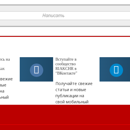
Написать
сь на
Вступайте в
сообщество
ках
RIAKCHR в
“ВКонтакте”
свежие
Получайте свежие
вые
статьи и новые
на
публикации на
ьный
свой мобильный