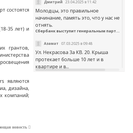
Дмитрий
23.04.2025 в 11:42
т состоятся
Молодцы, это правильное
начинание, память это, что у нас не
отнять.
18-35 лет) и
Сбербанк выступит генеральным партнером онлайн-шествия «Бессмертный полк»
Азамат
07.03.2025 в 09:48
их грантов,
Ул. Некрасова 3а КВ. 20. Крыша
инистерства
протекает больше 10 лет и в
просвещения
квартире и в...
t30desy61u7jx4rdxzkc9whog6ge4qsi.m
rs являются
а, дизайна,
Куда обращаться с жалобой на работу аварийно-диспетчерских служб Карачаево-Черкесии
х компаний;
Аноним
20.02.2025 в 12:29
научите правильно чистить
дороги. не оставлять гребни ,не...
В мэрии Черкесска заработала «горячая линия» по вопросам отопления
ующая новость