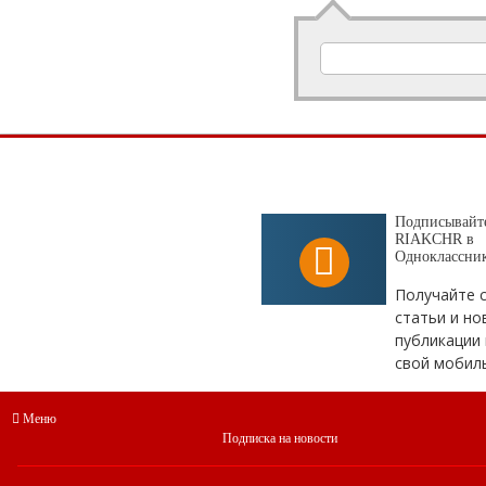
Подписывайте
RIAKCHR в
Одноклассни
Получайте 
статьи и но
публикации 
свой мобил
Меню
Подписка на новости