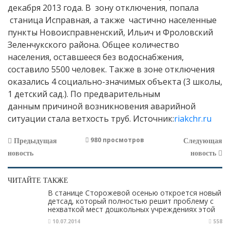
декабря 2013 года. В зону отключения, попала
станица Исправная, а также частично населенные
пункты Новоисправненский, Ильич и Фроловский
Зеленчукского района. Общее количество
населения, оставшееся без водоснабжения,
составило 5500 человек. Также в зоне отключения
оказались 4 социально-значимых объекта (3 школы,
1 детский сад.). По предварительным
данным причиной возникновения аварийной
ситуации стала ветхость труб. Источник:
riakchr.ru
980 просмотров
Предыдущая
Следующая
новость
новость
ЧИТАЙТЕ ТАКЖЕ
В cтанице Сторожевой осенью откроется новый
детсад, который полностью решит проблему с
нехваткой мест дошкольных учреждениях этой
станицы
10.07.2014
558