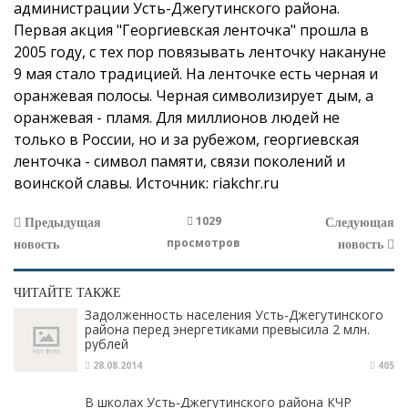
администрации Усть-Джегутинского района.
Первая акция "Георгиевская ленточка" прошла в
2005 году, с тех пор повязывать ленточку накануне
9 мая стало традицией. На ленточке есть черная и
оранжевая полосы. Черная символизирует дым, а
оранжевая - пламя. Для миллионов людей не
только в России, но и за рубежом, георгиевская
ленточка - символ памяти, связи поколений и
воинской славы.
Источник:
riakchr.ru
1029
Предыдущая
Следующая
просмотров
новость
новость
ЧИТАЙТЕ ТАКЖЕ
Задолженность населения Усть-Джегутинского
района перед энергетиками превысила 2 млн.
рублей
28.08.2014
405
В школах Усть-Джегутинского района КЧР