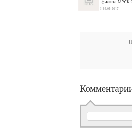
филиал МРСК С
«Карачаево-Че
19.05.2017
П
Комментари