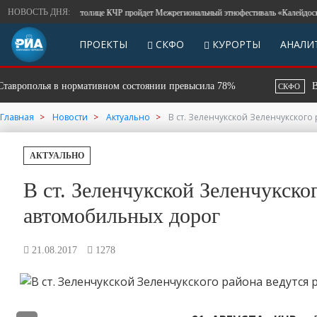
НОВОСТЬ ДНЯ:
В столице КЧР пройдет Межрегиональный этнофестиваль «Калейдоскоп н
ПРОЕКТЫ
СКФО
КУРОРТЫ
АНАЛИ
рополья в нормативном состоянии превысила 78%
В Даге
СКФО
Главная
Новости
Актуально
В ст. Зеленчукской Зеленчукског
АКТУАЛЬНО
В ст. Зеленчукской Зеленчукско
автомобильных дорог
21.08.2017
1278