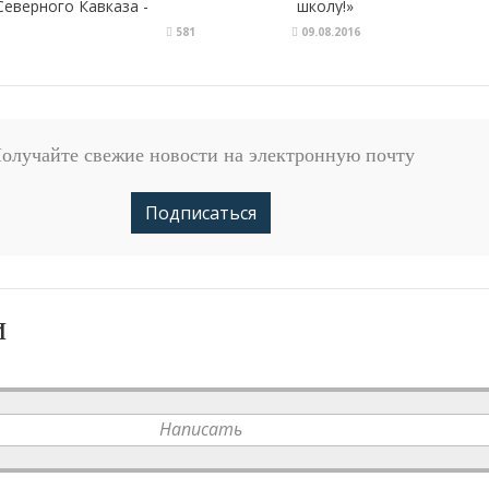
еверного Кавказа -
школу!»
ркесскэнерго»
581
09.08.2016
олучайте свежие новости на электронную почту
Подписаться
и
Написать