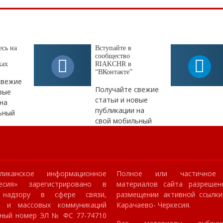
сь на
Вступайте в
сообщество
ках
RIAKCHR в
“ВКонтакте”
свежие
Получайте свежие
вые
статьи и новые
на
публикации на
ьный
свой мобильный
ликанское информационное
Полное или частичное 
кесия» зарегистрировано в
материалов сайта разрешен
 надзору в сфере связи,
размещении активной ссылк
й и массовых коммуникаций
Карачаево- Черкесия.
онный номер ЭЛ № ФС 77-74710