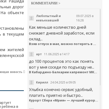
ики Рашида
КОММЕНТАРИИ >
льных дорог
 На объекте
Любопытный и
09.07.2025 в
невъехавший
16:28
Как меньше количество дней
становлены
снижает дневной заработок, если
ь в текущем
оклад...
Взяв отпуск в мае, можно потерять в деньгах
ием жителей
арт
11.06.2025 в 14:17
Зеленчукской
до 100 процентов это как понять
вот у мня соседи по подъезду не...
В Кабардино-Балкарии капремонт МКД идёт с опережением графика
ующая новость
Кирилл
24.04.2025 в 09:05
Улыбка конечно сервис удобный,
платить приятно и быстро...
Курорт Сбера «Мрия» — лучший курортный отель по версии Russian Hospitality Awards
тартует
 ребёнка в