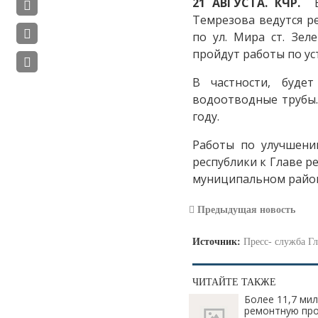
21 АВГУСТА. КЧР.
В 
Темрезова ведутся р
по ул. Мира ст. Зел
пройдут работы по ус
В частности, буде
водоотводные трубы.
году.
Работы по улучшени
республики к Главе р
муниципальном райо
Предыдущая новость
Источник:
Пресс- служба Г
ЧИТАЙТЕ ТАКЖЕ
Более 11,7 ми
ремонтную про