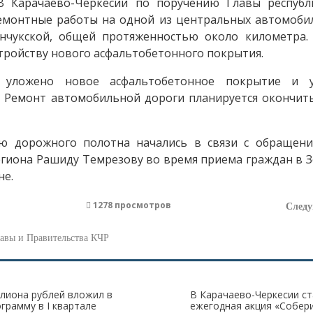
Карачаево-Черкесии по поручению Главы республ
емонтные работы на одной из центральных автомоби
енчукской, общей протяженностью около километра.
тройству нового асфальтобетонного покрытия.
т уложено новое асфальтобетонное покрытие и у
 Ремонт автомобильной дороги планируется окончит
ю дорожного полотна начались в связи с обращен
егиона Рашиду Темрезову во время приема граждан в 
не.
1278 просмотров
След
лавы и Правительства КЧР
ллиона рублей вложил в
В Карачаево-Черкесии с
грамму в I квартале
ежегодная акция «Собери