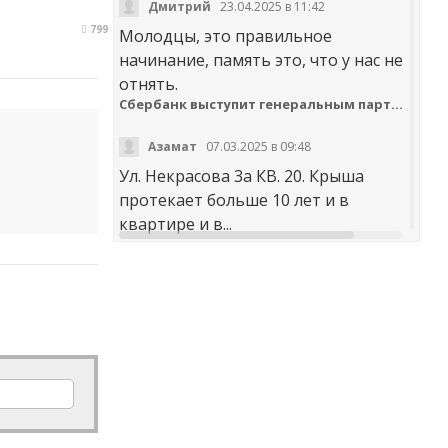
Дмитрий
23.04.2025 в 11:42
799
Молодцы, это правильное
начинание, память это, что у нас не
отнять.
Сбербанк выступит генеральным партнером онлайн-шествия «Бессмертный полк»
Азамат
07.03.2025 в 09:48
Ул. Некрасова 3а КВ. 20. Крыша
протекает больше 10 лет и в
квартире и в...
t30desy61u7jx4rdxzkc9whog6ge4qsi.m
Куда обращаться с жалобой на работу аварийно-диспетчерских служб Карачаево-Черкесии
Аноним
20.02.2025 в 12:29
научите правильно чистить
дороги. не оставлять гребни ,не...
В мэрии Черкесска заработала «горячая линия» по вопросам отопления