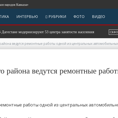
ародов Кавказа»
ТИКА
ИНТЕРВЬЮ
РУБРИКИ
ФОТО
ВИДЕО
стане модернизируют 53 центра занятости населения
В 
СКФО
о района ведутся ремонтные работы одной из центральных автомобильны
го района ведутся ремонтные рабо