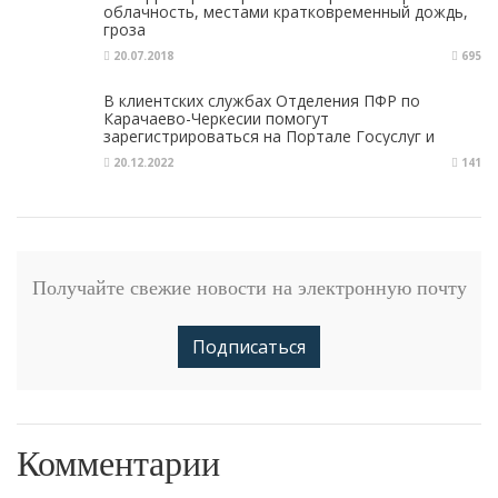
облачность, местами кратковременный дождь,
гроза
20.07.2018
695
В клиентских службах Отделения ПФР по
Карачаево-Черкесии помогут
зарегистрироваться на Портале Госуслуг и
подтвердить учетную запись
20.12.2022
141
Получайте свежие новости на электронную почту
Подписаться
Комментарии