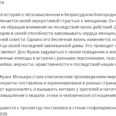
а.
ся история о легкомысленном и безрассудном благород
личается своей неукротимой страстью к женщинам. Он 
 не обращая внимания на последствия своих действий. 
бедим в своей способности завоевывать сердца женщин,
ний совести. Однако его беспечная жизнь изменяется, к
тца своей последней завоеванной дамы. Это приводит 
тавляют Дон Жуана задуматься о своем поведении и ж
личные эпизоды и встречи с разными персонажами, пьес
юбви, верности, нравственности и последствий наших 
 Жуан» Мольера стала классическим произведением ми
гократно поставлена и экранизирована в разных странах
 вдохновлять и вызывать интерес у зрителей и читат
азмышления о морали, этике и человеческих отношениях
шаются к просмотру постановки в стенах госфилармони
:00.