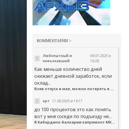
КОММЕНТАРИИ >
Любопытный и
09.07.2025 в
невъехавший
16:28
Как меньше количество дней
снижает дневной заработок, если
оклад...
Взяв отпуск в мае, можно потерять в деньгах
арт
11.06.2025 в 14:17
до 100 процентов это как понять
вот у мня соседи по подъезду не...
В Кабардино-Балкарии капремонт МКД идёт с опережением графика