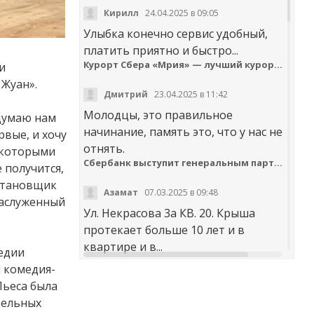
Кирилл
24.04.2025 в 09:05
Улыбка конечно сервис удобный,
платить приятно и быстро...
Курорт Сбера «Мрия» — лучший курортный отель по версии Russian Hospitality Awards
и
 Жуан».
Дмитрий
23.04.2025 в 11:42
Молодцы, это правильное
 думаю нам
начинание, память это, что у нас не
рвые, и хочу
отнять.
 которыми
Сбербанк выступит генеральным партнером онлайн-шествия «Бессмертный полк»
 получится,
остановщик
Азамат
07.03.2025 в 09:48
заслуженный
Ул. Некрасова 3а КВ. 20. Крыша
протекает больше 10 лет и в
квартире и в...
медии
 комедия-
t30desy61u7jx4rdxzkc9whog6ge4qsi.m
Пьеса была
Куда обращаться с жалобой на работу аварийно-диспетчерских служб Карачаево-Черкесии
тельных