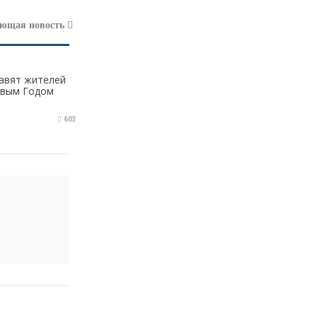
Вы...
ующая новость
Tank 300: преимущества, режимы движения
Боцман
04.12.2024 в 16:59
равят жителей
Ай да красавцы
овым Годом
Доступная цифра: «Ростелеком» на 480 км расширил цифровую инфраструктуру в Карачаево-Черкесии
603