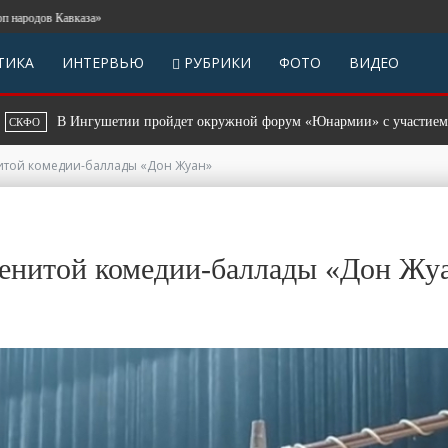
 Кавказа»
ТИКА
ИНТЕРВЬЮ
РУБРИКИ
ФОТО
ВИДЕО
Ингушетии пройдет окружной форум «Юнармии» с участием 120 подрост
нитой комедии-баллады «Дон Жуан»
менитой комедии-баллады «Дон Жу