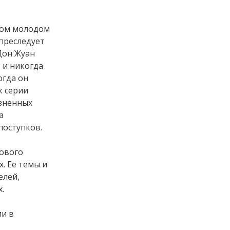
Аноним
20.02.2025 в 12:29
научите правильно чистить
ном молодом
дороги. не оставлять гребни ,не...
преследует
В мэрии Черкесска заработала «горячая линия» по вопросам отопления
Дон Жуан
 и никогда
Я
30.01.2025 в 14:38
огда он
Верните детство ребетёнкам!
к серии
Профдеформация в 7 лет -...
изненных
Почему стоит начать изучать программирование с 7 лет
а
поступков.
Денис
20.01.2025 в 10:47
Показатели конечно более чем
рового
достойные, самый эффективный
. Ее темы и
банк...
елей,
Сокращенные результаты ПАО Сбербанк по РПБУ за 4 месяца 2023 года
.
Втанке
17.12.2024 в 09:32
и в
Чушь!!! Танк 300!!!! 220 лошадей!!! 8
ступенчатая АКПП. Клиренс 224мм