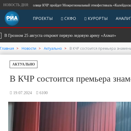
НОВОСТЬ ДНЯ:
В столице КЧР пройдет Межрегиональный этнофестиваль «Калейдоскоп народов
ПРОЕКТЫ
СКФО
КУРОРТЫ
АНАЛИ
 25 августа откроют первую ледовую арену «Ахмат»
В 
СКФО
Главная
Новости
Актуально
В КЧР состоится премьера знаме
АКТУАЛЬНО
В КЧР состоится премьера зна
19.07.2024
6100