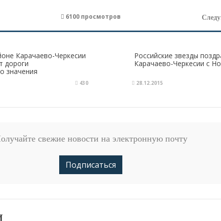
6100 просмотров
След
йоне Карачаево-Черкесии
Российские звезды позд
т дороги
Карачаево-Черкесии с Н
о значения
430
28.12.2015
олучайте свежие новости на электронную почту
Подписаться
и