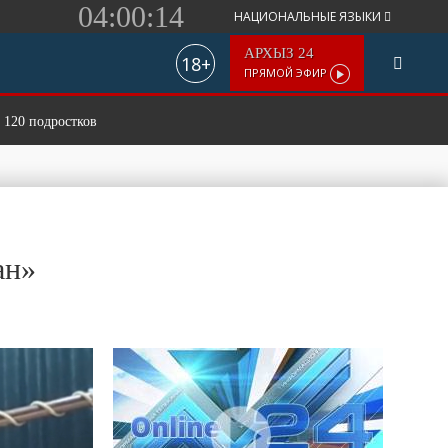
04:00:15
НАЦИОНАЛЬНЫЕ ЯЗЫКИ
АРХЫЗ 24
18+
ПРЯМОЙ ЭФИР
ков
ан»