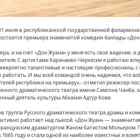
31 июля в республиканской государственной филармони
состоится премьера знаменитой комедии-баллады «Дон
ра, и на счёт «Дон Жуана» у меня есть своё видение, и
рителя. С артистами Карачаево-Черкесии я работаю впе
невероятно талантливые и настоящие профессионалы, с
 работать. И мы всей командой очень надеемся, что всё
телей республики на премьеру»,- отметил режиссёр-п
венного драматического театра имени Самсона Чанба, 
женный деятель культуры Абхазии Адгур Кове.
ев труппа Русского драматического театра драмы и ко
ктивно работает над пьесой. «Дон Жуан» — знаменитая
 французским драматургом Жаном Батистом Мольером. 
 1665 году и стала одной из наиболее известных и влия