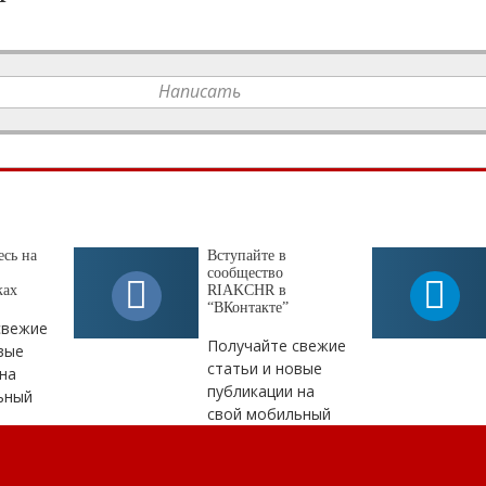
Написать
сь на
Вступайте в
сообщество
ках
RIAKCHR в
“ВКонтакте”
свежие
Получайте свежие
вые
статьи и новые
на
публикации на
ьный
свой мобильный