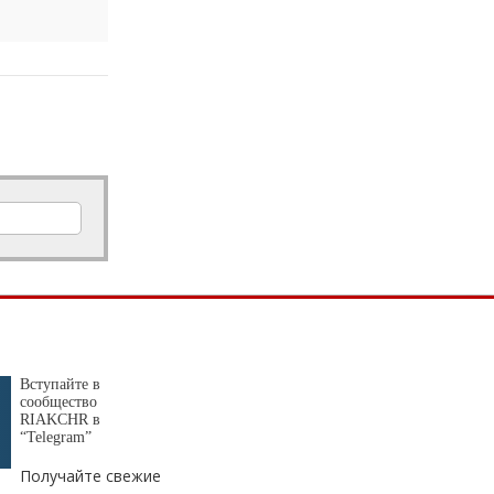
Верните детство ребетёнкам!
Профдеформация в 7 лет -...
Почему стоит начать изучать программирование с 7 лет
Денис
20.01.2025 в 10:47
Показатели конечно более чем
достойные, самый эффективный
банк...
Сокращенные результаты ПАО Сбербанк по РПБУ за 4 месяца 2023 года
Втанке
17.12.2024 в 09:32
Чушь!!! Танк 300!!!! 220 лошадей!!! 8
ступенчатая АКПП. Клиренс 224мм
Вы...
Tank 300: преимущества, режимы движения
Вступайте в
сообщество
Боцман
04.12.2024 в 16:59
RIAKCHR в
“Telegram”
Ай да красавцы
Доступная цифра: «Ростелеком» на 480 км расширил цифровую инфраструктуру в Карачаево-Черкесии
Получайте свежие