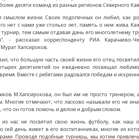
олее десяти команд из разных регионов Северного Кав
л смыслом жизни. Своих подопечных он любил, как ро
его нет с нами уже столько лет, память о нем жива. К
 турнир, тем самым отдавая дань его многолетнему тр
", - рассказал корреспонденту РИА Карачаево-Ч
 Мурат Хапсироков.
вил, что большую часть своей жизни его отец посвятил
етырех десятилетий он ежедневно посвящал любим
 время. Вместе с ребятами радовался победам и искрен
иков М.Хапсирокова, он был им не просто тренером, 
. Многие отмечают, что ласково называли его не ина
и, что он готов помочь и делом и добрым словом.
 из нас не посвятил свою жизнь футболу, как наш о
о сей день живет в его воспитанниках, многие из кот
ерами. Проводя подобные турниры, мы хотим привлеч