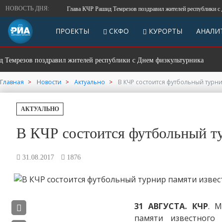
НОВОСТЬ ДНЯ:
Глава КЧР Рашид Темрезов поздравил жителей республики с Днем
ПРОЕКТЫ
СКФО
КУРОРТЫ
АНАЛИ
езов поздравил жителей республики с Днем физкультурника
СК
Главная
Новости
Актуально
В КЧР состоится футбольный турн
АКТУАЛЬНО
В КЧР состоится футбольный ту
31.08.2017
1876
31 АВГУСТА. КЧР
. 
памяти известного