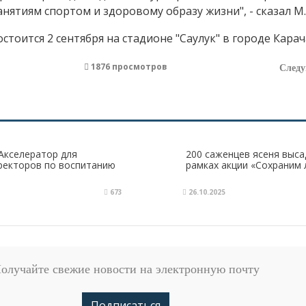
нятиям спортом и здоровому образу жизни", - сказал М
тоится 2 сентября на стадионе "Саулук" в городе Карач
1876 просмотров
След
Акселератор для
200 саженцев ясеня выса
ректоров по воспитанию
рамках акции «Сохраним 
673
26.10.2025
олучайте свежие новости на электронную почту
Подписаться