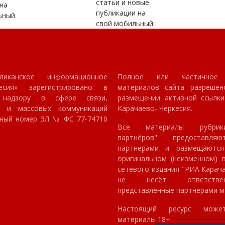
статьи и новые
на
публикации на
ьный
свой мобильный
ликанское информационное
Полное или частичное 
кесия» зарегистрировано в
материалов сайта разрешен
 надзору в сфере связи,
размещении активной ссылк
й и массовых коммуникаций
Карачаево- Черкесия.
онный номер ЭЛ № ФС 77-74710
Все материалы рубрик
партнёров" предоставля
партнёрами и размещаютс
оригинальном (неизменном) в
сетевого издания "РИА Карач
не несёт ответстве
представленные партнёрами м
Настоящий ресурс може
материалы 18+