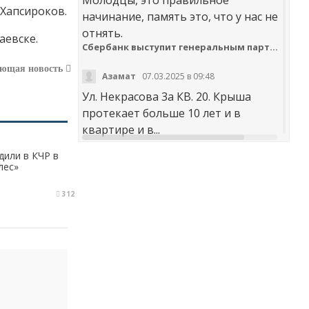
.Хапсироков.
начинание, память это, что у нас не
отнять.
аевске.
Сбербанк выступит генеральным партнером онлайн-шествия «Бессмертный полк»
ующая новость
Азамат
07.03.2025 в 09:48
Ул. Некрасова 3а КВ. 20. Крыша
протекает больше 10 лет и в
квартире и в...
дили в КЧР в
t30desy61u7jx4rdxzkc9whog6ge4qsi.m
лес»
Куда обращаться с жалобой на работу аварийно-диспетчерских служб Карачаево-Черкесии
312
Аноним
20.02.2025 в 12:29
научите правильно чистить
дороги. не оставлять гребни ,не...
В мэрии Черкесска заработала «горячая линия» по вопросам отопления
Я
30.01.2025 в 14:38