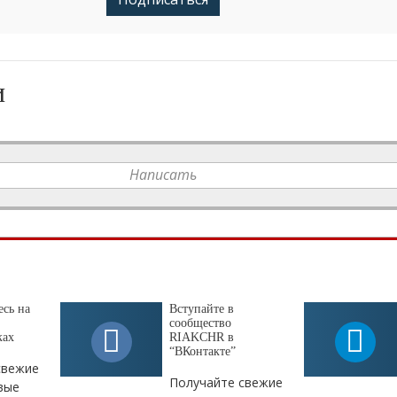
и
Написать
сь на
Вступайте в
сообщество
ках
RIAKCHR в
“ВКонтакте”
свежие
Получайте свежие
вые