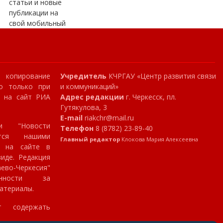
статьи и новые
публикации на
свой мобильный
копирование
Учредитель
КЧРГАУ «Центр развития связи
о только при
и коммуникаций»
и на сайт РИА
Адрес редакции
г. Черкесск, пл.
Гутякулова, 3
E-mail
riakchr@mail.ru
и "Новости
Телефон
8 (8782) 23-89-40
ются нашими
Главный редактор
Клокова Мария Алексеевна
я на сайте в
иде. Редакция
аево-Черкесия"
нности за
атериалы.
т содержать