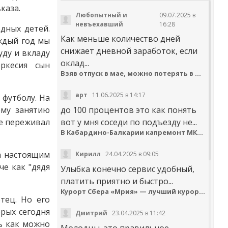
каза.
Любопытный и
09.07.2025 в
невъехавший
16:28
дных детей.
Как меньше количество дней
аждый год мы
снижает дневной заработок, если
уду и вкладу
оклад...
еркесия сын
Взяв отпуск в мае, можно потерять в деньгах
арт
11.06.2025 в 14:17
 футболу. На
ому занятию
до 100 процентов это как понять
не переживал
вот у мня соседи по подъезду не...
В Кабардино-Балкарии капремонт МКД идёт с опережением графика
а настоящим
Кирилл
24.04.2025 в 09:05
че как "дядя
Улыбка конечно сервис удобный,
платить приятно и быстро...
Курорт Сбера «Мрия» — лучший курортный отель по версии Russian Hospitality Awards
тец. Но его
орых сегодня
Дмитрий
23.04.2025 в 11:42
ь как можно
Молодцы, это правильное