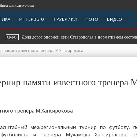
 физкультурника
ТИКА
ИНТЕРВЬЮ
РУБРИКИ
ФОТО
ВИДЕО
Доля дорог опорной сети Ставрополья в нормативном состоянии п
ФО
ир памяти известного тренера М.Хапсирокова
рнир памяти известного тренера 
Масштабный межрегиональный турнир по футболу, 
 футболиста и тренера Мухамеда Хапсирокова, о