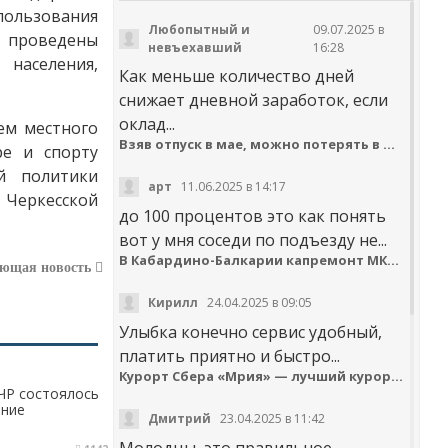
пользования
Любопытный и
09.07.2025 в
и проведены
невъехавший
16:28
населения,
Как меньше количество дней
снижает дневной заработок, если
оклад...
ем местного
Взяв отпуск в мае, можно потерять в деньгах
ре и спорту
й политики
арт
11.06.2025 в 14:17
Черкесской
до 100 процентов это как понять
вот у мня соседи по подъезду не...
В Кабардино-Балкарии капремонт МКД идёт с опережением графика
ующая новость
Кирилл
24.04.2025 в 09:05
Улыбка конечно сервис удобный,
платить приятно и быстро...
Курорт Сбера «Мрия» — лучший курортный отель по версии Russian Hospitality Awards
ЧР состоялось
ение
Дмитрий
23.04.2025 в 11:42
 сочинений
Молодцы, это правильное