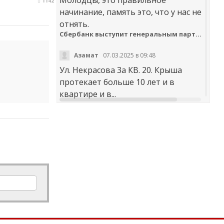
1142
начинание, память это, что у нас не
отнять.
Сбербанк выступит генеральным партнером онлайн-шествия «Бессмертный полк»
Азамат
07.03.2025 в 09:48
Ул. Некрасова 3а КВ. 20. Крыша
протекает больше 10 лет и в
квартире и в...
t30desy61u7jx4rdxzkc9whog6ge4qsi.m
Куда обращаться с жалобой на работу аварийно-диспетчерских служб Карачаево-Черкесии
Аноним
20.02.2025 в 12:29
научите правильно чистить
дороги. не оставлять гребни ,не...
В мэрии Черкесска заработала «горячая линия» по вопросам отопления
Я
30.01.2025 в 14:38