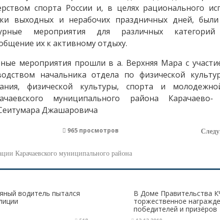
рством спорта России и, в целях рационального ис
ики выходных и нерабочих праздничных дней, был
турные мероприятия для различных категорий 
общение их к активному отдыху.
ные мероприятия прошли в а. Верхняя Мара с участи
водством начальника отдела по физической культу
вания, физической культуры, спорта и молодежно
ачаевского муниципального района Карачаево- 
 Сеитумара Джашаровича
965 просмотров
След
ции Карачаевского муниципального района
ьяный водитель пытался
В Доме Правительства К
лиции
торжественное награжд
победителей и призёров
Всероссийского конкурса