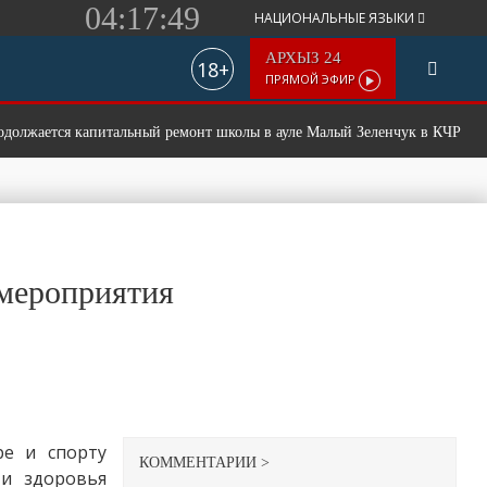
04:17:49
НАЦИОНАЛЬНЫЕ ЯЗЫКИ
АРХЫЗ 24
18+
ПРЯМОЙ ЭФИР
ается капитальный ремонт школы в ауле Малый Зеленчук в КЧР
 мероприятия
е и спорту
КОММЕНТАРИИ >
 и здоровья