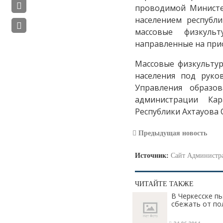
проводимой Министе
населением республ
массовые физкуль
направленные на при
Массовые физкультур
населения под руко
Управления образо
администрации Кар
Республики Ахтауова
Предыдущая новость
Источник:
Сайт Администра
ЧИТАЙТЕ ТАКЖЕ
В Черкесске п
сбежать от по