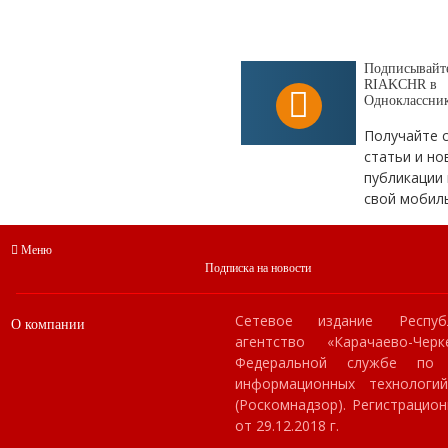
Подписывайте
RIAKCHR в
Одноклассни
Получайте 
статьи и но
публикации 
свой мобил
Меню
Подписка на новости
Сетевое издание Респуб
О компании
агентство «Карачаево-Чер
Федеральной службе по
информационных технологи
(Роскомнадзор). Регистраци
от 29.12.2018 г.