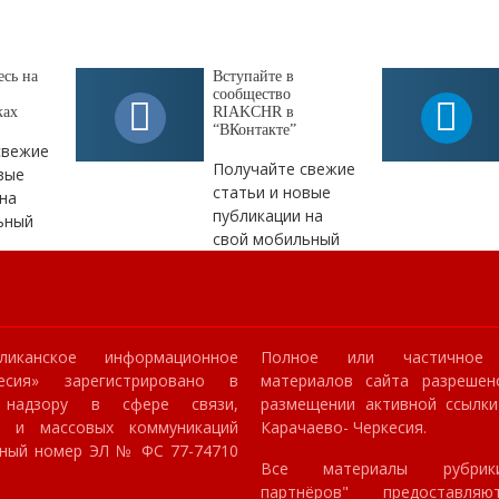
сь на
Вступайте в
сообщество
ках
RIAKCHR в
“ВКонтакте”
свежие
Получайте свежие
вые
статьи и новые
на
публикации на
ьный
свой мобильный
ликанское информационное
Полное или частичное 
кесия» зарегистрировано в
материалов сайта разрешен
 надзору в сфере связи,
размещении активной ссылк
й и массовых коммуникаций
Карачаево- Черкесия.
онный номер ЭЛ № ФС 77-74710
Все материалы рубрик
партнёров" предоставля