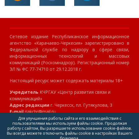
Сетевое издание Республиканское информационное
агентство «Карачаево-Черкесия» зарегистрировано в
Федеральной службе по надзору в сфере связи,
информационных технологий и массовых
коммуникаций (Роскомнадзор). Регистрационный номер
ЭЛ № ФС 77-74710 от 29.12.2018 г.
Настоящий ресурс может содержать материалы 18+
Учредитель
КЧРГАУ «Центр развития связи и
коммуникаций»
Адрес редакции
г. Черкесск, пл. Гутякулова, 3
E-mail
riakchr@mail.ru
Телефон
8 (8782) 23-89-40
Для улучшения работы сайта и его взаимодействия с
пользователями мы используем файлы cookie. Продолжая
Главный редактор
Клокова Мария Алексеевна
работу с сайтом, Вы разрешаете использование cookie-файлов.
Вы всегда можете отключить файлы cookie в настройках Вашего
браузера.