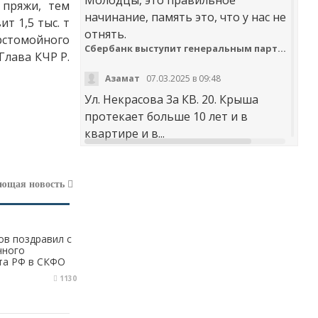
 пряжи, тем
начинание, память это, что у нас не
т 1,5 тыс. т
отнять.
рстомойного
Сбербанк выступит генеральным партнером онлайн-шествия «Бессмертный полк»
Глава КЧР Р.
Азамат
07.03.2025 в 09:48
Ул. Некрасова 3а КВ. 20. Крыша
протекает больше 10 лет и в
квартире и в...
t30desy61u7jx4rdxzkc9whog6ge4qsi.m
ующая новость
Куда обращаться с жалобой на работу аварийно-диспетчерских служб Карачаево-Черкесии
Аноним
20.02.2025 в 12:29
научите правильно чистить
ов поздравил с
чного
дороги. не оставлять гребни ,не...
та РФ в СКФО
В мэрии Черкесска заработала «горячая линия» по вопросам отопления
а
1130
Я
30.01.2025 в 14:38