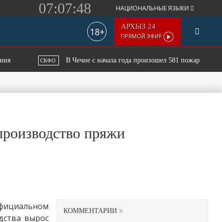
07:07:48
НАЦИОНАЛЬНЫЕ ЯЗЫКИ
АРХЫЗ 24
18+
ПРЯМОЙ ЭФИР
В Чечне с начала года произошел 581 пожар
СКФО
СКФ
 производство пряжи
официальном
КОММЕНТАРИИ >
дства вырос