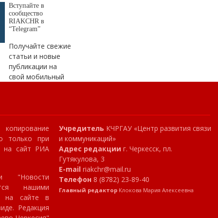
Вступайте в
сообщество
RIAKCHR в
“Telegram”
Получайте свежие
статьи и новые
публикации на
свой мобильный
копирование
Учредитель
КЧРГАУ «Центр развития связи
о только при
и коммуникаций»
и на сайт РИА
Адрес редакции
г. Черкесск, пл.
Гутякулова, 3
E-mail
riakchr@mail.ru
и "Новости
Телефон
8 (8782) 23-89-40
ются нашими
Главный редактор
Клокова Мария Алексеевна
я на сайте в
иде. Редакция
аево-Черкесия"