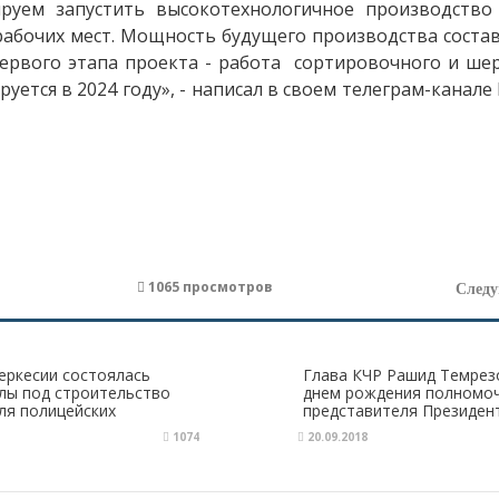
руем запустить высокотехнологичное производство
абочих мест. Мощность будущего производства состави
 первого этапа проекта - работа сортировочного и ше
уется в 2024 году», - написал в своем телеграм-канале 
1065 просмотров
След
еркесии состоялась
Глава КЧР Рашид Темрез
улы под строительство
днем рождения полномо
ля полицейских
представителя Президен
Александра Матовников
1074
20.09.2018