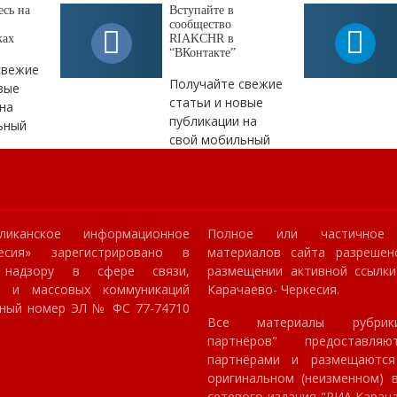
сь на
Вступайте в
сообщество
ках
RIAKCHR в
“ВКонтакте”
свежие
Получайте свежие
вые
статьи и новые
на
публикации на
ьный
свой мобильный
ликанское информационное
Полное или частичное 
кесия» зарегистрировано в
материалов сайта разрешен
 надзору в сфере связи,
размещении активной ссылк
й и массовых коммуникаций
Карачаево- Черкесия.
онный номер ЭЛ № ФС 77-74710
Все материалы рубрик
партнёров" предоставля
партнёрами и размещаютс
оригинальном (неизменном) в
сетевого издания "РИА Карач