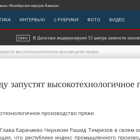
«Калейдоскоп народов Кавказа»
ТИКА
ИНТЕРВЬЮ
РУБРИКИ
ФОТО
ВИДЕО
В Дагестане модернизируют 53 центра занятости населения
СКФО
 запустят высокотехнологичное производство пряжи
оду запустят высокотехнологичное
. Глава Карачаево-Черкесии Рашид Темрезов в своем 
бщил, что республике индекс промышленного произво