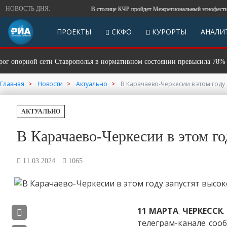
НОВОСТЬ ДНЯ:
В столице КЧР пройдет Межрегиональный этнофестиваль 
ПРОЕКТЫ
СКФО
КУРОРТЫ
АНАЛИ
орной сети Ставрополья в нормативном состоянии превысила 78%
Главная
Новости
Актуально
В Карачаево-Черкесии в этом году
АКТУАЛЬНО
В Карачаево-Черкесии в этом г
11.03.2024
1065
11
МАРТА
.
ЧЕРКЕССК
телеграм-канале соо