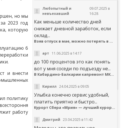
Любопытный и
09.07.2025 в
невъехавший
16:28
ршен, но мы
Как меньше количество дней
за 2023 год
снижает дневной заработок, если
ка, которую
оклад...
Взяв отпуск в мае, можно потерять в деньгах
плуатацию 6
арт
11.06.2025 в 14:17
переработки
ики.
до 100 процентов это как понять
вот у мня соседи по подъезду не...
ст и внести
В Кабардино-Балкарии капремонт МКД идёт с опережением графика
ромышленных
Кирилл
24.04.2025 в 09:05
Улыбка конечно сервис удобный,
ил политику
платить приятно и быстро...
всестороння
Курорт Сбера «Мрия» — лучший курортный отель по версии Russian Hospitality Awards
лжит работу
Дмитрий
23.04.2025 в 11:42
Молодцы, это правильное