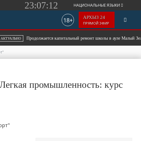
23:07:12
НАЦИОНАЛЬНЫЕ ЯЗЫКИ
АРХЫЗ 24
18+
ПРЯМОЙ ЭФИР
Продолжается капитальный ремонт школы в ауле Малый Зеленчук
ЬНО
т"
"Легкая промышленность: курс