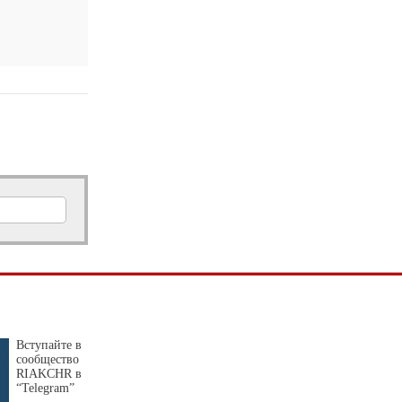
Доступная цифра: «Ростелеком» на 480 км расширил цифровую инфраструктуру в Карачаево-Черкесии
Вступайте в
сообщество
RIAKCHR в
“Telegram”