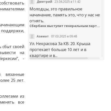
Дмитрий
23.04.2025 в 11:42
особствовать
нимателями
Молодцы, это правильное
начинание, память это, что у нас не
отнять.
ачинающим
Сбербанк выступит генеральным партнером онлайн-шествия «Бессмертный полк»
 поддержки,
Азамат
07.03.2025 в 09:48
Ул. Некрасова 3а КВ. 20. Крыша
 сбыт своей
протекает больше 10 лет и в
вывести на
квартире и в...
еркесии", -
t30desy61u7jx4rdxzkc9whog6ge4qsi.m
й вязанные
Куда обращаться с жалобой на работу аварийно-диспетчерских служб Карачаево-Черкесии
олее 25 лет.
Аноним
20.02.2025 в 12:29
научите правильно чистить
оллегами из
дороги. не оставлять гребни ,не...
менять все
В мэрии Черкесска заработала «горячая линия» по вопросам отопления