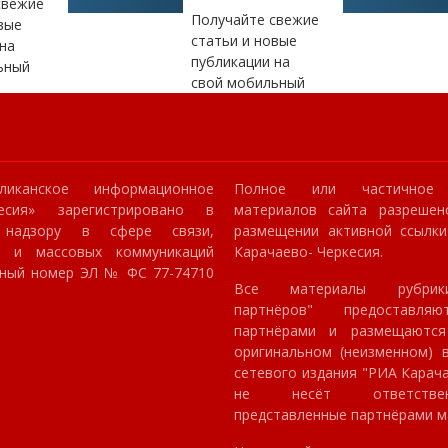
свежие
Получайте свежие
вые
статьи и новые
на
публикации на
ьный
свой мобильный
ликанское информационное
Полное или частичное 
кесия» зарегистрировано в
материалов сайта разрешен
 надзору в сфере связи,
размещении активной ссылк
й и массовых коммуникаций
Карачаево- Черкесия.
онный номер ЭЛ № ФС 77-74710
Все материалы рубрик
партнёров" предоставля
партнёрами и размещаютс
оригинальном (неизменном) в
сетевого издания "РИА Карач
не несёт ответстве
представленные партнёрами м