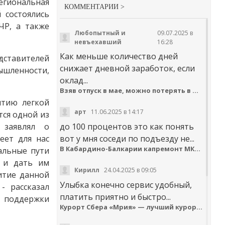
гиональная
КОММЕНТАРИИ >
 состоялись
ЧР, а также
Любопытный и
09.07.2025 в
невъехавший
16:28
Как меньше количество дней
ставителей
снижает дневной заработок, если
ышленности,
оклад...
Взяв отпуск в мае, можно потерять в деньгах
итию легкой
арт
11.06.2025 в 14:17
тся одной из
 заявлял о
до 100 процентов это как понять
еет для нас
вот у мня соседи по подъезду не...
В Кабардино-Балкарии капремонт МКД идёт с опережением графика
альные пути
й и дать им
Кирилл
24.04.2025 в 09:05
итие данной
Улыбка конечно сервис удобный,
- рассказал
платить приятно и быстро...
поддержки
Курорт Сбера «Мрия» — лучший курортный отель по версии Russian Hospitality Awards