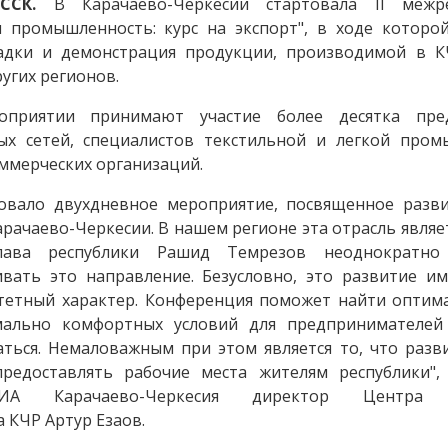
ССК.
В Карачаево-Черкесии стартовала II межре
я промышленность: курс на экспорт", в ходе которой
адки и демонстрация продукции, производимой в К
угих регионов.
приятии принимают участие более десятка пред
ых сетей, специалистов текстильной и легкой пром
ммерческих организаций.
товало двухдневное мероприятие, посвященное разв
ачаево-Черкесии. В нашем регионе эта отрасль являе
лава республики Рашид Темрезов неоднократно
вать это направление. Безусловно, это развитие им
тетный характер. Конференция поможет найти оптим
мально комфортных условий для предпринимателе
ться. Немаловажным при этом является то, что разв
редоставлять рабочие места жителям республики", 
РИА Карачаево-Черкесия директор Центра 
 КЧР Артур Езаов.