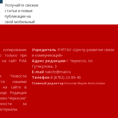
Получайте свежие
статьи и новые
публикации на
свой мобильный
копирование
Учредитель
КЧРГАУ «Центр развития связи
о только при
и коммуникаций»
и на сайт РИА
Адрес редакции
г. Черкесск, пл.
Гутякулова, 3
E-mail
riakchr@mail.ru
и "Новости
Телефон
8 (8782) 23-89-40
ются нашими
Главный редактор
Клокова Мария Алексеевна
я на сайте в
иде. Редакция
аево-Черкесия"
нности за
атериалы.