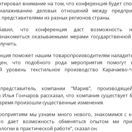
нтировал внимание на том, что конференция будет сп
налаживанию деловых отношений между предпри
 представителями из разных регионов страны.
бавил, что конференция даст возможность н
знакомиться оказываемыми мерами государственной
лучить.
енция поможет нашим товаропроизводителям наладить
ден, что подобного рода мероприятия помогут 
й уровень текстильное производство Карачаево-Ч
редставитель компании "Марив", производяще
Илья Гончаров рассказал, что компания существует б
о время произошли существенные изменения.
роприятиям мы узнаем много нового, знакомимся с к
Это дает возможность обменяться опытом ми при
огии в практической работе", сказал он.