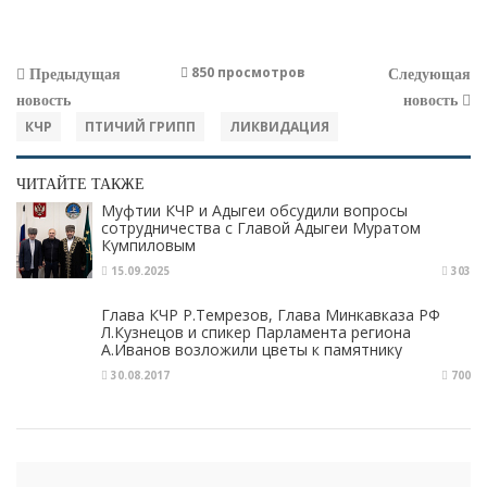
850 просмотров
Предыдущая
Следующая
новость
новость
КЧР
ПТИЧИЙ ГРИПП
ЛИКВИДАЦИЯ
ЧИТАЙТЕ ТАКЖЕ
Муфтии КЧР и Адыгеи обсудили вопросы
сотрудничества с Главой Адыгеи Муратом
Кумпиловым
15.09.2025
303
Глава КЧР Р.Темрезов, Глава Минкавказа РФ
Л.Кузнецов и спикер Парламента региона
А.Иванов возложили цветы к памятнику
советским воинам, погибшим при освобождении
30.08.2017
700
Австрии от фашизма