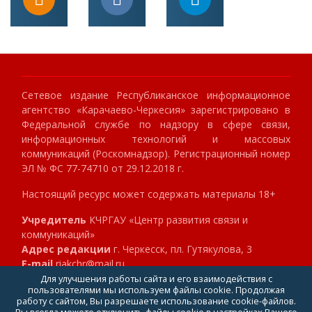
Сетевое издание Республиканское информационное
агентство «Карачаево-Черкесия» зарегистрировано в
Федеральной службе по надзору в сфере связи,
информационных технологий и массовых
коммуникаций (Роскомнадзор). Регистрационный номер
ЭЛ № ФС 77-74710 от 29.12.2018 г.
Настоящий ресурс может содержать материалы 18+
Учредитель
КЧРГАУ «Центр развития связи и
коммуникаций»
Адрес редакции
г. Черкесск, пл. Гутякулова, 3
E-mail
riakchr@mail.ru
Телефон
8 (8782) 23-89-40
Для улучшения работы сайта и его взаимодействия с
пользователями мы используем файлы cookie. Продолжая
Главный редактор
Клокова Мария Алексеевна
работу с сайтом, Вы разрешаете использование cookie-файлов.