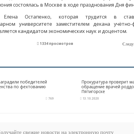
ния состоялась в Москве в ходе празднования Дня фин
 Елена Остапенко, которая трудится в став
рарном университете заместителем декана учётно-
является кандидатом экономических наук и доцентом.
1334 просмотров
След
наградили победителей
Прокуратура проверит м
енства по фехтованию
обращение врачей роддо
Пятигорске
769
13.10.2020
олучайте свежие новости на электронную почту