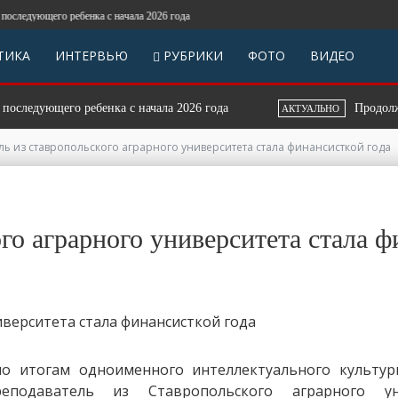
дующего ребенка с начала 2026 года
ТИКА
ИНТЕРВЬЮ
РУБРИКИ
ФОТО
ВИДЕО
едующего ребенка с начала 2026 года
Продолжаетс
АКТУАЛЬНО
ь из ставропольского аграрного университета стала финансисткой года
го аграрного университета стала ф
по итогам одноименного интеллектуального культур
еподаватель из Ставропольского аграрного уни