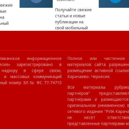
свежие
Получайте свежие
вые
статьи и новые
на
публикации на
ьный
свой мобильный
ликанское информационное
Полное или частичное 
кесия» зарегистрировано в
материалов сайта разрешен
 надзору в сфере связи,
размещении активной ссылк
й и массовых коммуникаций
Карачаево- Черкесия.
онный номер ЭЛ № ФС 77-74710
Все материалы рубрик
партнёров" предоставля
партнёрами и размещаютс
оригинальном (неизменном) в
сетевого издания "РИА Карач
не несёт ответстве
представленные партнёрами м