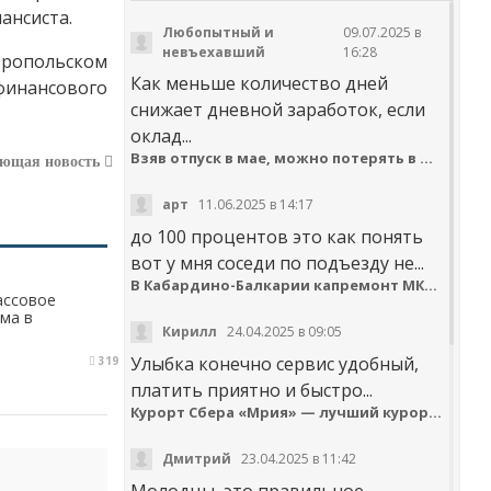
ансиста.
Любопытный и
09.07.2025 в
невъехавший
16:28
ропольском
Как меньше количество дней
финансового
снижает дневной заработок, если
оклад...
Взяв отпуск в мае, можно потерять в деньгах
ующая новость
арт
11.06.2025 в 14:17
до 100 процентов это как понять
вот у мня соседи по подъезду не...
В Кабардино-Балкарии капремонт МКД идёт с опережением графика
ассовое
ма в
Кирилл
24.04.2025 в 09:05
Улыбка конечно сервис удобный,
319
платить приятно и быстро...
Курорт Сбера «Мрия» — лучший курортный отель по версии Russian Hospitality Awards
Дмитрий
23.04.2025 в 11:42
Молодцы, это правильное