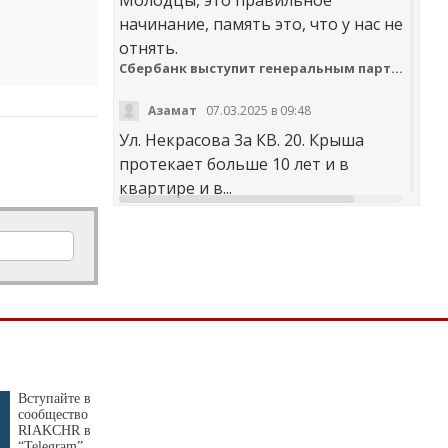
начинание, память это, что у нас не
отнять.
Сбербанк выступит генеральным партнером онлайн-шествия «Бессмертный полк»
Азамат
07.03.2025 в 09:48
Ул. Некрасова 3а КВ. 20. Крыша
протекает больше 10 лет и в
квартире и в...
t30desy61u7jx4rdxzkc9whog6ge4qsi.m
Куда обращаться с жалобой на работу аварийно-диспетчерских служб Карачаево-Черкесии
Аноним
20.02.2025 в 12:29
научите правильно чистить
дороги. не оставлять гребни ,не...
В мэрии Черкесска заработала «горячая линия» по вопросам отопления
Вступайте в
сообщество
Я
30.01.2025 в 14:38
RIAKCHR в
“Telegram”