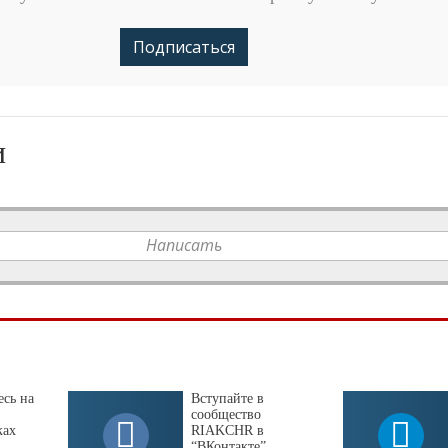
Подписаться
и
Написать
сь на
Вступайте в
сообщество
ках
RIAKCHR в
“ВКонтакте”