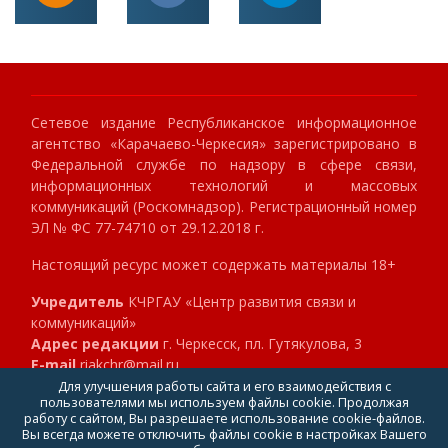
Сетевое издание Республиканское информационное
агентство «Карачаево-Черкесия» зарегистрировано в
Федеральной службе по надзору в сфере связи,
информационных технологий и массовых
коммуникаций (Роскомнадзор). Регистрационный номер
ЭЛ № ФС 77-74710 от 29.12.2018 г.
Настоящий ресурс может содержать материалы 18+
Учредитель
КЧРГАУ «Центр развития связи и
коммуникаций»
Адрес редакции
г. Черкесск, пл. Гутякулова, 3
E-mail
riakchr@mail.ru
Телефон
8 (8782) 23-89-40
Для улучшения работы сайта и его взаимодействия с
пользователями мы используем файлы cookie. Продолжая
Главный редактор
Клокова Мария Алексеевна
работу с сайтом, Вы разрешаете использование cookie-файлов.
Вы всегда можете отключить файлы cookie в настройках Вашего