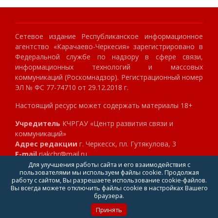
Сетевое издание Республиканское информационное
агентство «Карачаево-Черкесия» зарегистрировано в
Федеральной службе по надзору в сфере связи,
информационных технологий и массовых
коммуникаций (Роскомнадзор). Регистрационный номер
ЭЛ № ФС 77-74710 от 29.12.2018 г.
Настоящий ресурс может содержать материалы 18+
Учредитель
КЧРГАУ «Центр развития связи и
коммуникаций»
Адрес редакции
г. Черкесск, пл. Гутякулова, 3
E-mail
riakchr@mail.ru
Телефон
8 (8782) 23-89-40
Для улучшения работы сайта и его взаимодействия с
пользователями мы используем файлы cookie. Продолжая
Главный редактор
Клокова Мария Алексеевна
работу с сайтом, Вы разрешаете использование cookie-файлов.
Вы всегда можете отключить файлы cookie в настройках Вашего
браузера.
Принять