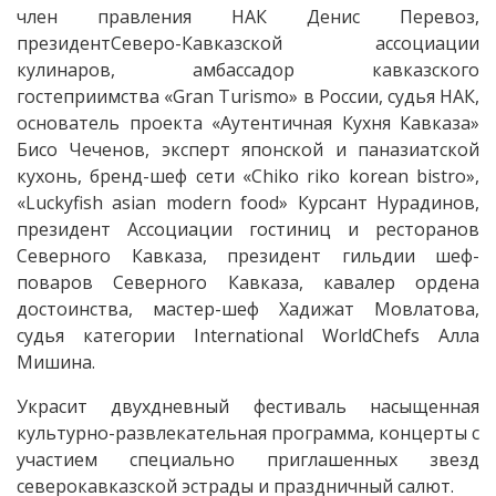
член правления НАК​ Денис Перевоз,​
президентСеверо-Кавказской​ ассоциации
кулинаров,​ амбассадор​ кавказского
гостеприимства «Gran Turismo» в России, судья​ НАК,
основатель проекта «Аутентичная Кухня Кавказа»
Бисо Чеченов, эксперт японской и паназиатской
кухонь, бренд-шеф сети «Chiko riko korean bistro»,
«Luckyfish asian modern food» Курсант​ Нурадинов,​
президент Ассоциации гостиниц и ресторанов
Северного Кавказа, президент гильдии шеф-
поваров Северного Кавказа, кавалер ордена
достоинства, мастер-шеф​ Хадижат Мовлатова,​
судья категории​ International WorldChefs​ Алла
Мишина.
Украсит двухдневный фестиваль насыщенная
культурно-развлекательная программа, концерты с
участием специально приглашенных звезд
северокавказской эстрады и праздничный салют.