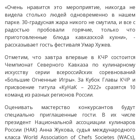
«Очень нравится это мероприятие, никогда не
видела столько людей​ одновременно в нашем
парке. 30-градусная жара никого не смутила, и все с
радостью пробовали горячие, только что
приготовленные блюда кавказской кухни», -
рассказывает гость фестиваля Умар Хужев.
Отметим, что завтра впервые​ в КЧР​ состоится​
Чемпионат Северного Кавказа​ по кулинарному​
искусству серии всероссийских​ соревнований
«Большие Огненные Игры».​ За Кубок Главы КЧР и
присвоение​ титула «КуНаК​ – 2022»​ сразятся​ 10
команд из разных регионов России.
Оценивать​ мастерство конкурсантов будут
специально приглашенные​ гости.​ В их числе
президент Национальной ассоциации кулинаров
России (НАК) Анна Жукова, судья международного
класса​ World Association of Chefs Societes​ (WACs),​