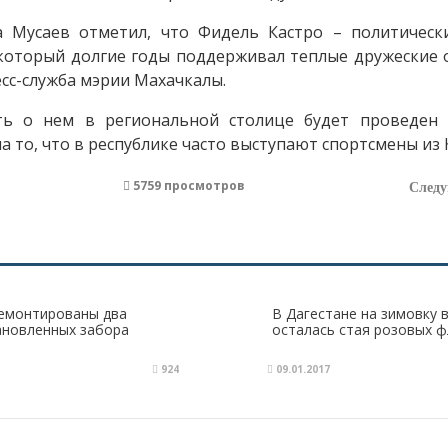
 Мусаев отметил, что Фидель Кастро – политичес
который долгие годы поддерживал теплые дружеские 
есс-служба мэрии Махачкалы.
ть о нем в региональной столице будет проведен
на то, что в республике часто выступают спортсмены из 
5759 просмотров
След
емонтированы два
В Дагестане на зимовку 
ановленных забора
осталась стая розовых 
924
09.01.2017