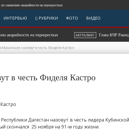
нижению аварийности на перекрестках
ИНТЕРВЬЮ
РУБРИКИ
ФОТО
ВИДЕО
варийности на перекрестках
Глава КЧР Рашид Темр
АКТУАЛЬНО
в Махачкале назовут в честь Фиделя Кастро
ут в честь Фиделя Кастро
 Республики Дагестан назовут в честь лидера Кубинск
й скончался 25 ноября на 91-м году жизни.