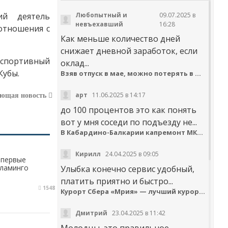
кий деятель
Любопытный и
09.07.2025 в
невъехавший
16:28
отношения с
Как меньше количество дней
снижает дневной заработок, если
 спортивный
оклад...
Кубы.
Взяв отпуск в мае, можно потерять в деньгах
арт
11.06.2025 в 14:17
ующая новость
до 100 процентов это как понять
вот у мня соседи по подъезду не...
В Кабардино-Балкарии капремонт МКД идёт с опережением графика
Кирилл
24.04.2025 в 09:05
впервые
фламинго
Улыбка конечно сервис удобный,
платить приятно и быстро...
1548
Курорт Сбера «Мрия» — лучший курортный отель по версии Russian Hospitality Awards
Дмитрий
23.04.2025 в 11:42
Молодцы, это правильное