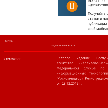
RIAKCHR в
Одноклассни
Получайте 
статьи и но
публикации 
свой мобил
Меню
Подписка на новости
Сетевое издание Респуб
О компании
агентство «Карачаево-Чер
Федеральной службе по
информационных технологи
(Роскомнадзор). Регистраци
от 29.12.2018 г.