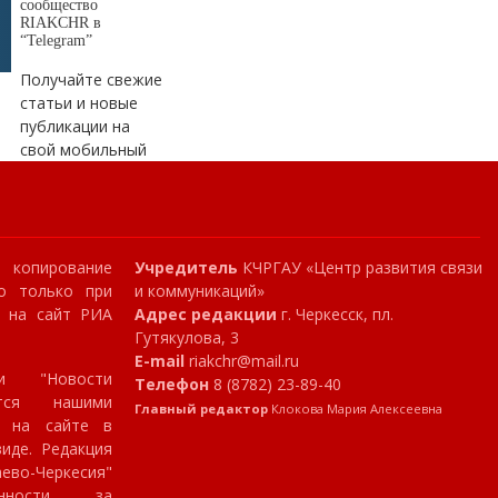
Верните детство ребетёнкам!
сообщество
RIAKCHR в
Профдеформация в 7 лет -...
“Telegram”
Почему стоит начать изучать программирование с 7 лет
Получайте свежие
Денис
20.01.2025 в 10:47
статьи и новые
публикации на
Показатели конечно более чем
свой мобильный
достойные, самый эффективный
банк...
Сокращенные результаты ПАО Сбербанк по РПБУ за 4 месяца 2023 года
Втанке
17.12.2024 в 09:32
копирование
Учредитель
КЧРГАУ «Центр развития связи
Чушь!!! Танк 300!!!! 220 лошадей!!! 8
о только при
и коммуникаций»
и на сайт РИА
Адрес редакции
г. Черкесск, пл.
ступенчатая АКПП. Клиренс 224мм
Гутякулова, 3
Вы...
E-mail
riakchr@mail.ru
Tank 300: преимущества, режимы движения
и "Новости
Телефон
8 (8782) 23-89-40
ются нашими
Главный редактор
Клокова Мария Алексеевна
Боцман
04.12.2024 в 16:59
я на сайте в
Ай да красавцы
иде. Редакция
Доступная цифра: «Ростелеком» на 480 км расширил цифровую инфраструктуру в Карачаево-Черкесии
аево-Черкесия"
нности за