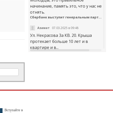
начинание, память это, что у нас не
отнять.
Сбербанк выступит генеральным партнером онлайн-шествия «Бессмертный полк»
Азамат
07.03.2025 в 09:48
Ул. Некрасова 3а КВ. 20. Крыша
протекает больше 10 лет и в
квартире и в...
t30desy61u7jx4rdxzkc9whog6ge4qsi.m
Куда обращаться с жалобой на работу аварийно-диспетчерских служб Карачаево-Черкесии
Аноним
20.02.2025 в 12:29
научите правильно чистить
дороги. не оставлять гребни ,не...
В мэрии Черкесска заработала «горячая линия» по вопросам отопления
Я
30.01.2025 в 14:38
Вступайте в