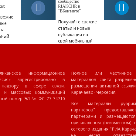
сообщество
ках
RIAKCHR в
“ВКонтакте”
свежие
Получайте свежие
вые
статьи и новые
на
публикации на
ьный
свой мобильный
ликанское информационное
Полное или частичное 
кесия» зарегистрировано в
материалов сайта разрешен
 надзору в сфере связи,
размещении активной ссылк
й и массовых коммуникаций
Карачаево- Черкесия.
онный номер ЭЛ № ФС 77-74710
Все материалы рубрик
партнёров" предоставля
партнёрами и размещаютс
оригинальном (неизменном) в
сетевого издания "РИА Карач
не несёт ответстве