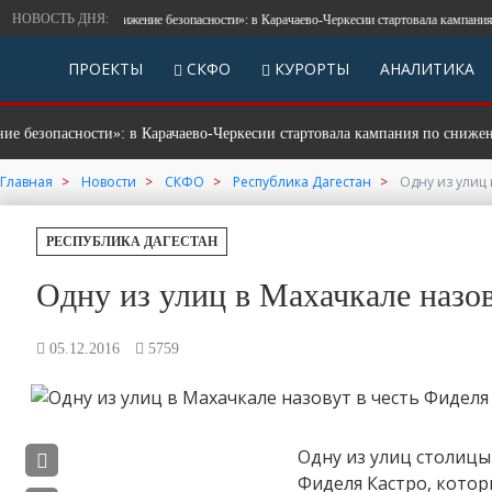
НОВОСТЬ ДНЯ:
«Продвижение безопасности»: в Карачаево-Черкесии стартовала кампания по с
ПРОЕКТЫ
СКФО
КУРОРТЫ
АНАЛИТИКА
опасности»: в Карачаево-Черкесии стартовала кампания по снижению а
Главная
Новости
СКФО
Республика Дагестан
Одну из улиц 
РЕСПУБЛИКА ДАГЕСТАН
Одну из улиц в Махачкале назов
05.12.2016
5759
Одну из улиц столицы
Фиделя Кастро, которы