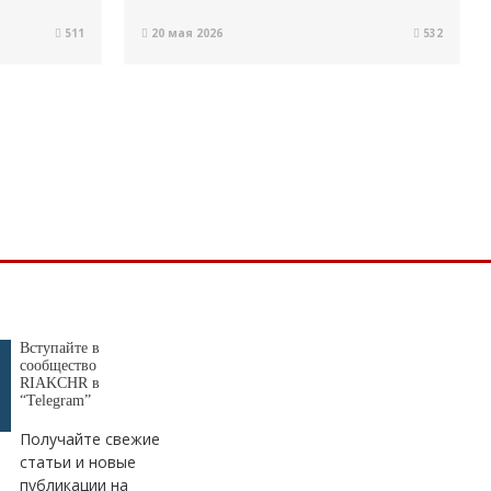
511
20 мая 2026
532
Вступайте в
сообщество
RIAKCHR в
“Telegram”
Получайте свежие
статьи и новые
публикации на