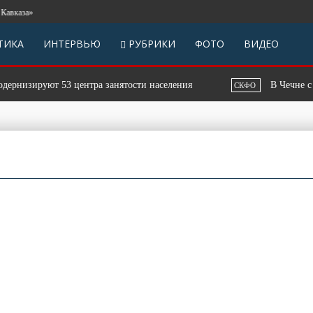
»
ТИКА
ИНТЕРВЬЮ
РУБРИКИ
ФОТО
ВИДЕО
руют 53 центра занятости населения
В Чечне с начала г
СКФО