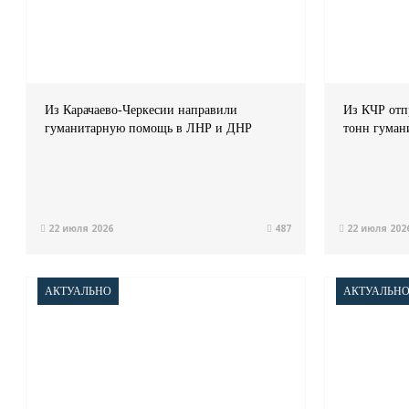
Из Карачаево-Черкесии направили
Из КЧР отп
гуманитарную помощь в ЛНР и ДНР
тонн гума
22 июля 2026
487
22 июля 202
АКТУАЛЬНО
АКТУАЛЬН