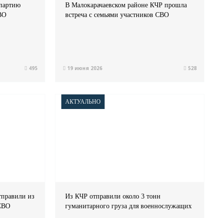
партию
В Малокарачаевском районе КЧР прошла
ВО
встреча с семьями участников СВО
495
19 июня 2026
528
АКТУАЛЬНО
тправили из
Из КЧР отправили около 3 тонн
 СВО
гуманитарного груза для военнослужащих