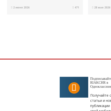
2 июня 2026
471
28 мая 2026
Подписывайте
RIAKCHR в
Одноклассни
Получайте 
статьи и но
публикации 
свой мобил