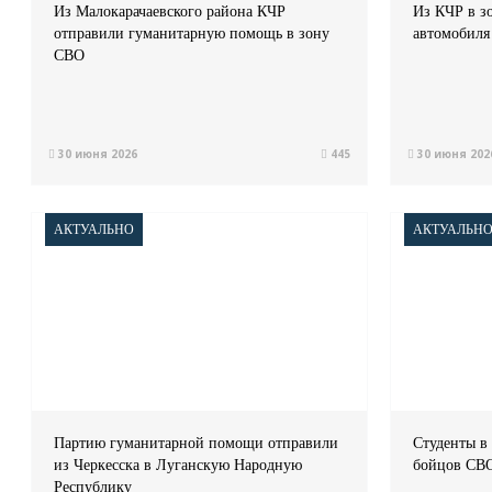
Из Малокарачаевского района КЧР
Из КЧР в з
отправили гуманитарную помощь в зону
автомобиля
СВО
30 июня 2026
445
30 июня 202
АКТУАЛЬНО
АКТУАЛЬН
Партию гуманитарной помощи отправили
Студенты в
из Черкесска в Луганскую Народную
бойцов СВО
Республику