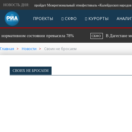
НОВОСТЬ ДНЯ:
В столице КЧР пройдет Межрегиональный этнофестиваль «Калейдоскоп народов Кавказа
ПРОЕКТЫ
СКФО
КУРОРТЫ
АНАЛИ
ивном состоянии превысила 78%
В Дагестане модернизи
СКФО
Главная
Новости
Своих не бросаем
СВОИХ НЕ БРОСАЕМ