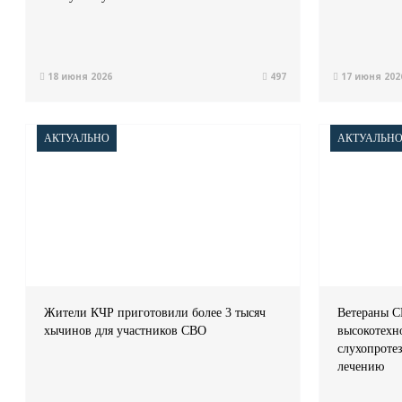
18 июня 2026
497
17 июня 202
АКТУАЛЬНО
АКТУАЛЬН
Жители КЧР приготовили более 3 тысяч
Ветераны С
хычинов для участников СВО
высокотехн
слухопроте
лечению