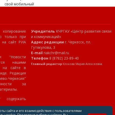
свой мобильный
копирование
Учредитель
КЧРГАУ «Центр развития связи
о только при
и коммуникаций»
и на сайт РИА
Адрес редакции
г. Черкесск, пл.
Гутякулова, 3
E-mail
riakchr@mail.ru
и "Новости
Телефон
8 (8782) 23-89-40
ются нашими
Главный редактор
Клокова Мария Алексеевна
я на сайте в
иде. Редакция
аево-Черкесия"
нности за
атериалы.
т содержать
оты сайта и его взаимодействия с пользователями
ы cookie. Продолжая работу с сайтом, Вы