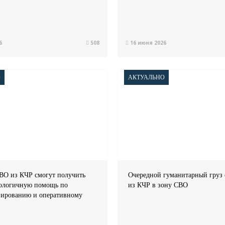
6
508
16 июня 2026
О
АКТУАЛЬНО
ВО из КЧР смогут получить
Очередной гуманитарный груз
ологичную помощь по
из КЧР в зону СВО
зированию и оперативному