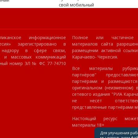
свой мобильный
ликанское информационное
Полное или частичное 
кесия» зарегистрировано в
материалов сайта разрешен
 надзору в сфере связи,
размещении активной ссылк
й и массовых коммуникаций
Карачаево- Черкесия.
онный номер ЭЛ № ФС 77-74710
Все материалы рубрик
партнёров" предоставля
партнёрами и размещаютс
оригинальном (неизменном) в
сетевого издания "РИА Карач
не несёт ответстве
представленные партнёрами м
Настоящий ресурс може
материалы 18+
Для улучшения раб
мы используем файл