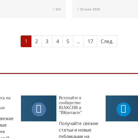
535
22 мая 2026
1
2
3
4
5
...
17
След.
сь на
Вступайте в
сообщество
ках
RIAKCHR в
“ВКонтакте”
свежие
Получайте свежие
вые
статьи и новые
на
публикации на
ьный