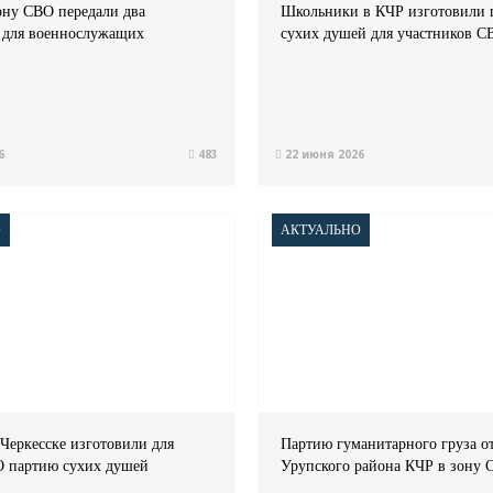
ону СВО передали два
Школьники в КЧР изготовили 
 для военнослужащих
сухих душей для участников С
6
483
22 июня 2026
О
АКТУАЛЬНО
 Черкесске изготовили для
Партию гуманитарного груза о
 партию сухих душей
Урупского района КЧР в зону