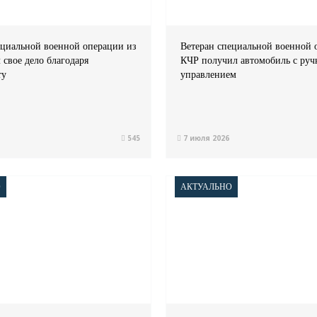
ециальной военной операции из
Ветеран специальной военной 
 свое дело благодаря
КЧР получил автомобиль с ру
ту
управлением
545
7 июля 2026
О
АКТУАЛЬНО