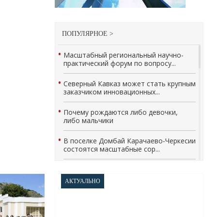
ПОПУЛЯРНОЕ >
Масштабный региональный научно-
практический форум по вопросу...
Северный Кавказ может стать крупным
заказчиком инновационных...
Почему рождаются либо девочки,
либо мальчики
В поселке Домбай Карачаево-Черкесии
состоятся масштабные сор...
В Карачаево-Черкесии состоялось
чествование лучших спортсмен...
АКТУАЛЬНО
В Черкесске ликвидировано
подпольное игорное заведение