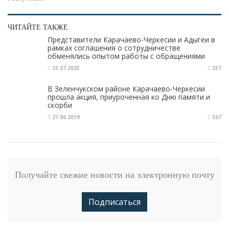
ЧИТАЙТЕ ТАКЖЕ
Представители Карачаево-Черкесии и Адыгеи в
рамках соглашения о сотрудничестве
обменялись опытом работы с обращениями
граждан в социальных сетях
25.07.2023
537
В Зеленчукском районе Карачаево-Черкесии
прошла акция, приуроченная ко Дню памяти и
скорби
21.06.2019
567
Получайте свежие новости на электронную почту
Подписаться