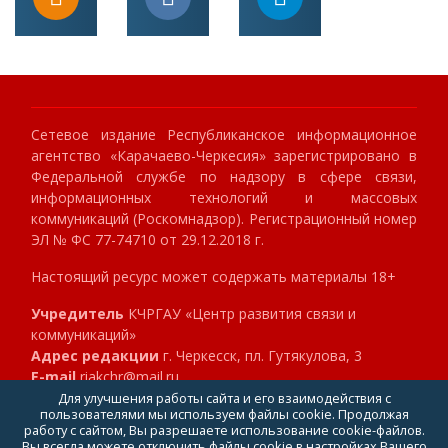
Сетевое издание Республиканское информационное
агентство «Карачаево-Черкесия» зарегистрировано в
Федеральной службе по надзору в сфере связи,
информационных технологий и массовых
коммуникаций (Роскомнадзор). Регистрационный номер
ЭЛ № ФС 77-74710 от 29.12.2018 г.
Настоящий ресурс может содержать материалы 18+
Учредитель
КЧРГАУ «Центр развития связи и
коммуникаций»
Адрес редакции
г. Черкесск, пл. Гутякулова, 3
E-mail
riakchr@mail.ru
Телефон
8 (8782) 23-89-40
Для улучшения работы сайта и его взаимодействия с
пользователями мы используем файлы cookie. Продолжая
Главный редактор
Клокова Мария Алексеевна
работу с сайтом, Вы разрешаете использование cookie-файлов.
Вы всегда можете отключить файлы cookie в настройках Вашего