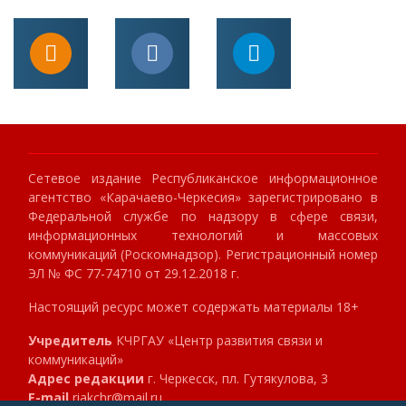
Сетевое издание Республиканское информационное
агентство «Карачаево-Черкесия» зарегистрировано в
Федеральной службе по надзору в сфере связи,
информационных технологий и массовых
коммуникаций (Роскомнадзор). Регистрационный номер
ЭЛ № ФС 77-74710 от 29.12.2018 г.
Настоящий ресурс может содержать материалы 18+
Учредитель
КЧРГАУ «Центр развития связи и
коммуникаций»
Адрес редакции
г. Черкесск, пл. Гутякулова, 3
E-mail
riakchr@mail.ru