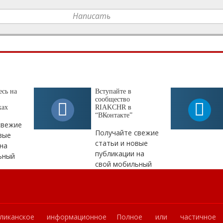
Написать
сь на
Вступайте в
сообщество
ках
RIAKCHR в
“ВКонтакте”
свежие
Получайте свежие
вые
статьи и новые
на
публикации на
ьный
свой мобильный
ликанское информационное
Полное или частичное 