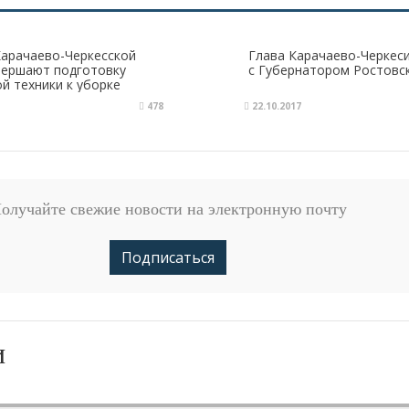
арачаево-Черкесской
Глава Карачаево-Черкес
вершают подготовку
с Губернатором Ростовс
й техники к уборке
совых
478
22.10.2017
олучайте свежие новости на электронную почту
Подписаться
и