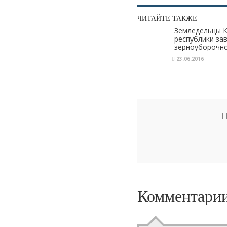
ЧИТАЙТЕ ТАКЖЕ
Земледельцы К
республики за
зерноуборочно
зерновых коло
23.06.2016
П
Комментари