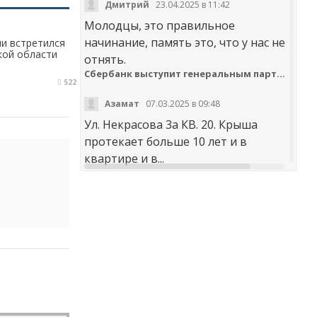
Дмитрий
23.04.2025 в 11:42
Молодцы, это правильное
начинание, память это, что у нас не
ии встретился
кой области
отнять.
Сбербанк выступит генеральным партнером онлайн-шествия «Бессмертный полк»
522
Азамат
07.03.2025 в 09:48
Ул. Некрасова 3а КВ. 20. Крыша
протекает больше 10 лет и в
квартире и в...
t30desy61u7jx4rdxzkc9whog6ge4qsi.m
Куда обращаться с жалобой на работу аварийно-диспетчерских служб Карачаево-Черкесии
Аноним
20.02.2025 в 12:29
научите правильно чистить
дороги. не оставлять гребни ,не...
В мэрии Черкесска заработала «горячая линия» по вопросам отопления