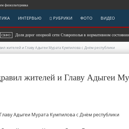
изкультурника
ТИКА
ИНТЕРВЬЮ
РУБРИКИ
ФОТО
ВИДЕО
Доля дорог опорной сети Ставрополья в нормативном состоянии пре
О
вил жителей и Главу Адыгеи Мурата Кумпилова с Днём республики
дравил жителей и Главу Адыгеи Му