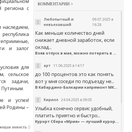
официальном
КОММЕНТАРИИ >
 региона с
Любопытный и
09.07.2025 в
невъехавший
16:28
 наследием,
Как меньше количество дней
республика
снижает дневной заработок, если
теприимные,
оклад...
ти и залог
Взяв отпуск в мае, можно потерять в деньгах
арт
11.06.2025 в 14:17
условия для
м, сельское
до 100 процентов это как понять
ся задачи,
вот у мня соседи по подъезду не...
В Кабардино-Балкарии капремонт МКД идёт с опережением графика
 Путиным.
ие и успех!
Кирилл
24.04.2025 в 09:05
ей Родины –
Улыбка конечно сервис удобный,
платить приятно и быстро...
Курорт Сбера «Мрия» — лучший курортный отель по версии Russian Hospitality Awards
ующая новость