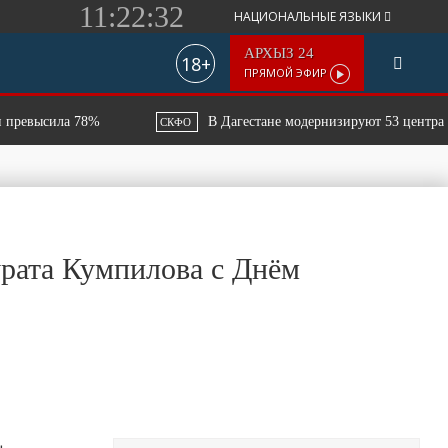
11:22:32
НАЦИОНАЛЬНЫЕ ЯЗЫКИ
АРХЫЗ 24
18+
ПРЯМОЙ ЭФИР
высила 78%
В Дагестане модернизируют 53 центра занят
СКФО
рата Кумпилова с Днём