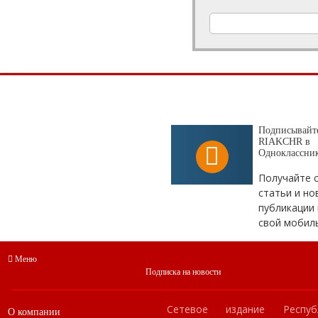
Подписывайте
RIAKCHR в
Одноклассни
Получайте 
статьи и но
публикации 
свой мобил
Меню
Подписка на новости
Сетевое издание Респуб
О компании