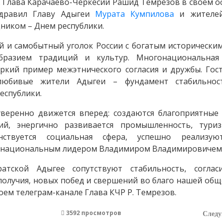
. Глава Карачаево-Черкесии Рашид Темрезов в своем 
здравил
Главу Адыгеи
Мурата Кумпилова
и жителей
ником – Днем республики.
й и самобытный уголок России с богатым историческим
бразием традиций и культур. Многонациональная 
яркий пример межэтнического согласия и дружбы. Гос
олюбивые жители Адыгеи – фундамент стабильнос
еспублики.
уверенно движется вперед: создаются благоприятные 
ий, энергично развивается промышленность, туриз
енствуется социальная сфера, успешно реализуют
 национальным лидером Владимиром Владимировичем
тской Адыгее сопутствуют стабильность, соглас
получия, новых побед и свершений во благо нашей общ
воем телеграм-канале Глава КЧР Р. Темрезов.
3592 просмотров
След