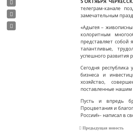
5
ОКТЯБРЯ
.
ЧЕРКЕССК
телеграм-канале по
замечательным празд
«Адыгея – живописны
колоритным многоо
представляет собой 
талантливые, труд
успешного развития р
Сегодня республика 
бизнеса и инвестиц
хозяйство, соверш
поставленные нашим
Пусть и впредь бра
Процветания и благо
России!»- написал в с
Предыдущая новость