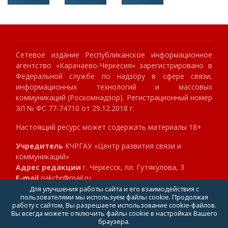
Сетевое издание Республиканское информационное
агентство «Карачаево-Черкесия» зарегистрировано в
Федеральной службе по надзору в сфере связи,
информационных технологий и массовых
коммуникаций (Роскомнадзор). Регистрационный номер
ЭЛ № ФС 77-74710 от 29.12.2018 г.
Настоящий ресурс может содержать материалы 18+
Учредитель
КЧРГАУ «Центр развития связи и
коммуникаций»
Адрес редакции
г. Черкесск, пл. Гутякулова, 3
E-mail
riakchr@mail.ru
Телефон
8 (8782) 23-89-40
Для улучшения работы сайта и его взаимодействия с
пользователями мы используем файлы cookie. Продолжая
Главный редактор
Клокова Мария Алексеевна
работу с сайтом, Вы разрешаете использование cookie-файлов.
Вы всегда можете отключить файлы cookie в настройках Вашего
браузера.