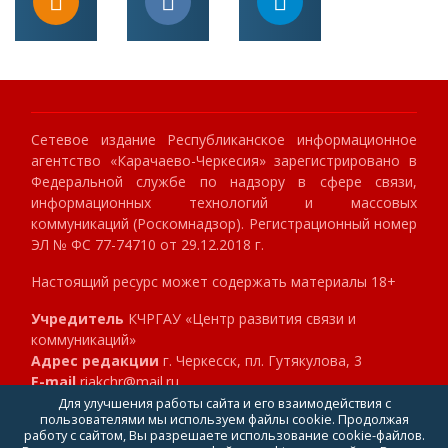
Сетевое издание Республиканское информационное
агентство «Карачаево-Черкесия» зарегистрировано в
Федеральной службе по надзору в сфере связи,
информационных технологий и массовых
коммуникаций (Роскомнадзор). Регистрационный номер
ЭЛ № ФС 77-74710 от 29.12.2018 г.
Настоящий ресурс может содержать материалы 18+
Учредитель
КЧРГАУ «Центр развития связи и
коммуникаций»
Адрес редакции
г. Черкесск, пл. Гутякулова, 3
E-mail
riakchr@mail.ru
Телефон
8 (8782) 23-89-40
Для улучшения работы сайта и его взаимодействия с
пользователями мы используем файлы cookie. Продолжая
Главный редактор
Клокова Мария Алексеевна
работу с сайтом, Вы разрешаете использование cookie-файлов.