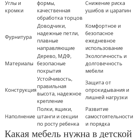
Углы и
формы,
Снижение риска
кромки
качественная
ушибов и царапин
обработка торцов
Доводчики,
Комфортное и
надежные петли,
безопасное
Фурнитура
плавные
ежедневное
направляющие
использование
Дерево, МДФ,
Экологичность и
Материалы
безопасные
долговечность
покрытия
мебели
Устойчивость,
Защита от
правильная
Конструкция
опрокидывания и
высота, надежное
лишней нагрузки
крепление
Полки, ящики,
Развитие
Наполнение
штанги и секции
самостоятельности
по росту ребенка
и порядка
Какая мебель нужна в детской