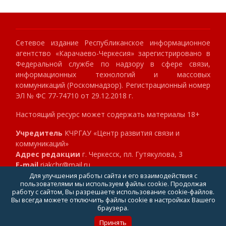
Сетевое издание Республиканское информационное
агентство «Карачаево-Черкесия» зарегистрировано в
Федеральной службе по надзору в сфере связи,
информационных технологий и массовых
коммуникаций (Роскомнадзор). Регистрационный номер
ЭЛ № ФС 77-74710 от 29.12.2018 г.
Настоящий ресурс может содержать материалы 18+
Учредитель
КЧРГАУ «Центр развития связи и
коммуникаций»
Адрес редакции
г. Черкесск, пл. Гутякулова, 3
E-mail
riakchr@mail.ru
Телефон
8 (8782) 23-89-40
Для улучшения работы сайта и его взаимодействия с
пользователями мы используем файлы cookie. Продолжая
Главный редактор
Клокова Мария Алексеевна
работу с сайтом, Вы разрешаете использование cookie-файлов.
Вы всегда можете отключить файлы cookie в настройках Вашего
браузера.
Принять