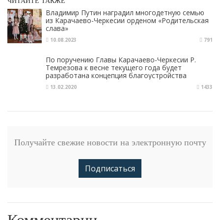
ЧИТАЙТЕ ТАКЖЕ
Владимир Путин наградил многодетную семью
из Карачаево-Черкесии орденом «Родительская
слава»
10.08.2023
791
По поручению Главы Карачаево-Черкесии Р.
Темрезова к весне текущего года будет
разработана концепция благоустройства
территории озера Кара-Кель
13.02.2020
1433
Получайте свежие новости на электронную почту
Подписаться
Комментарии