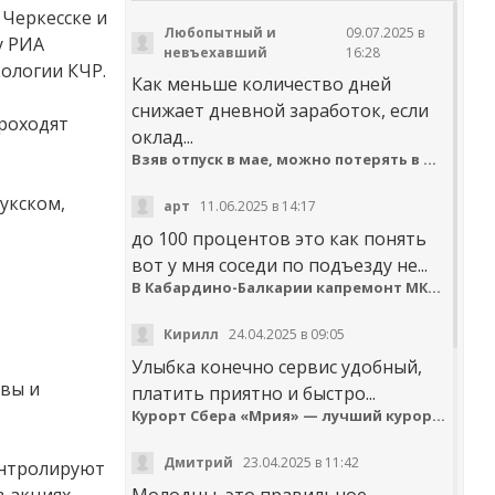
Черкесске и
Любопытный и
09.07.2025 в
у РИА
невъехавший
16:28
ологии КЧР.
Как меньше количество дней
снижает дневной заработок, если
проходят
оклад...
Взяв отпуск в мае, можно потерять в деньгах
укском,
арт
11.06.2025 в 14:17
до 100 процентов это как понять
вот у мня соседи по подъезду не...
В Кабардино-Балкарии капремонт МКД идёт с опережением графика
Кирилл
24.04.2025 в 09:05
Улыбка конечно сервис удобный,
ивы и
платить приятно и быстро...
Курорт Сбера «Мрия» — лучший курортный отель по версии Russian Hospitality Awards
Дмитрий
23.04.2025 в 11:42
онтролируют
 акциях.
Молодцы, это правильное