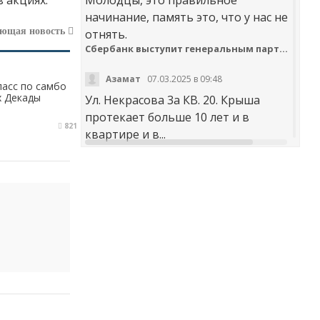
начинание, память это, что у нас не
ующая новость
отнять.
Сбербанк выступит генеральным партнером онлайн-шествия «Бессмертный полк»
Азамат
07.03.2025 в 09:48
ласс по самбо
х Декады
Ул. Некрасова 3а КВ. 20. Крыша
протекает больше 10 лет и в
821
квартире и в...
t30desy61u7jx4rdxzkc9whog6ge4qsi.m
Куда обращаться с жалобой на работу аварийно-диспетчерских служб Карачаево-Черкесии
Аноним
20.02.2025 в 12:29
научите правильно чистить
дороги. не оставлять гребни ,не...
В мэрии Черкесска заработала «горячая линия» по вопросам отопления
Я
30.01.2025 в 14:38