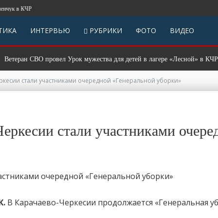
ук в КЧР
ТИКА
ИНТЕРВЬЮ
РУБРИКИ
ФОТО
ВИДЕО
ран СВО провел Урок мужества для детей в лагере «Лесной» в КЧР
ркесии стали участниками очередной «Генеральной уборки»
Черкесии стали участниками очере
К.
В Карачаево-Черкесии продолжается «Генеральная уб