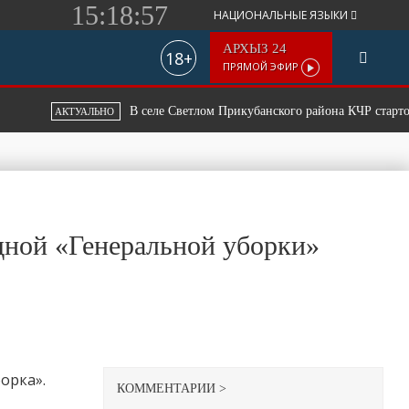
15:18:57
НАЦИОНАЛЬНЫЕ ЯЗЫКИ
АРХЫЗ 24
18+
ПРЯМОЙ ЭФИР
В селе Светлом Прикубанского района КЧР стартовал 
АКТУАЛЬНО
дной «Генеральной уборки»
орка».
КОММЕНТАРИИ >