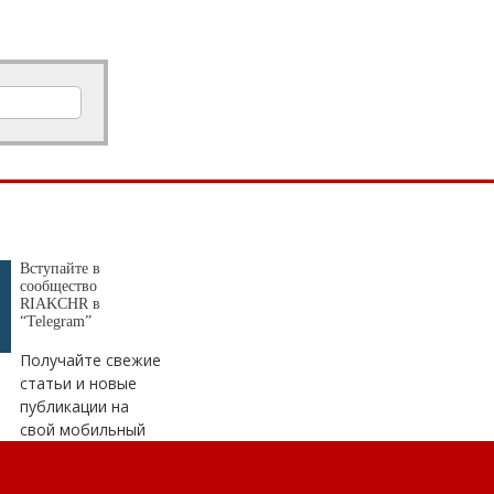
Верните детство ребетёнкам!
Профдеформация в 7 лет -...
Почему стоит начать изучать программирование с 7 лет
Денис
20.01.2025 в 10:47
Показатели конечно более чем
достойные, самый эффективный
банк...
Сокращенные результаты ПАО Сбербанк по РПБУ за 4 месяца 2023 года
Втанке
17.12.2024 в 09:32
Вступайте в
Чушь!!! Танк 300!!!! 220 лошадей!!! 8
сообщество
RIAKCHR в
ступенчатая АКПП. Клиренс 224мм
“Telegram”
Вы...
Получайте свежие
Tank 300: преимущества, режимы движения
статьи и новые
публикации на
Боцман
04.12.2024 в 16:59
свой мобильный
Ай да красавцы
Доступная цифра: «Ростелеком» на 480 км расширил цифровую инфраструктуру в Карачаево-Черкесии