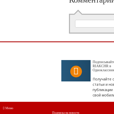
Подписывайте
RIAKCHR в
Одноклассни
Получайте 
статьи и но
публикации 
свой мобил
Меню
Подписка на новости