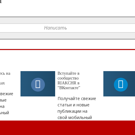
Написать
сь на
Вступайте в
сообщество
ках
RIAKCHR в
“ВКонтакте”
свежие
Получайте свежие
вые
статьи и новые
на
публикации на
ьный
свой мобильный