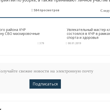
584 просмотров
След
ого района КЧР
Увлекательный мастер-к
ону СВО маскировочные
состоялся в КЧР в рамка
спорта и здоровья
379
08.01.2019
олучайте свежие новости на электронную почту
Подписаться
и