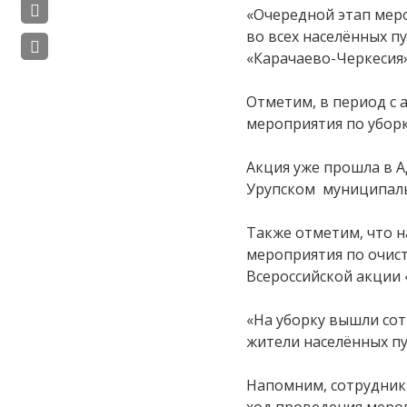
«Очередной этап меро
во всех населённых п
«Карачаево-Черкесия»
Отметим, в период с 
мероприятия по уборк
Акция уже прошла в А
Урупском муниципальн
Также отметим, что н
мероприятия по очис
Всероссийской акции 
«На уборку вышли со
жители населённых пу
Напомним, сотрудник
ход проведения мероп