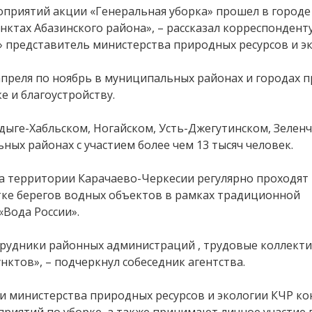
приятий акции «Генеральная уборка» прошел в городе 
унктах Абазинского района», – рассказал корреспондент
 представитель министерства природных ресурсов и эк
апреля по ноябрь в муниципальных районах и городах 
е и благоустройству.
дыге-Хабльском, Ногайском, Усть-Джегутинском, Зеленч
ых районах с участием более чем 13 тысяч человек.
а территории Карачаево-Черкесии регулярно проходят
тке берегов водных объектов в рамках традиционной
«Вода России».
трудники районных администраций , трудовые коллект
нктов», – подчеркнул собеседник агентства.
и министерства природных ресурсов и экологии КЧР к
риятий по уборке, а также принимают личное участие в