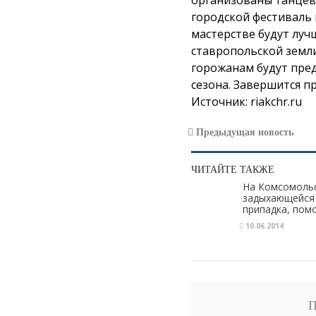
организованы танцев
городской фестиваль к
мастерстве будут лу
ставропольской земли
горожанам будут пре
сезона. Завершится п
Источник:
riakchr.ru
Предыдущая новость
ЧИТАЙТЕ ТАКЖЕ
На Комсомольс
задыхающейся 
припадка, пом
10.06.2014
П