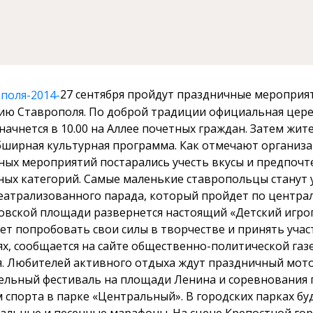
27 сентября пройдут праздничные мероприят
ию Ставрополя. По доброй традиции официальная цер
ачнется в 10.00 на Аллее почетных граждан.
Затем жите
бширная культурная программа. Как отмечают организа
ных мероприятий постарались учесть вкусы и предпочт
ных категорий.
Самые маленькие ставропольцы станут 
театрализованного парада, который пройдет по центр
овской площади развернется настоящий «Детский игрог
т попробовать свои силы в творчестве и принять учас
х, сообщается на сайте общественно-политической газ
.
Любителей активного отдыха ждут праздничный мото
ельный фестиваль на площади Ленина и соревнования 
спорта в парке «Центральный». В городских парках бу