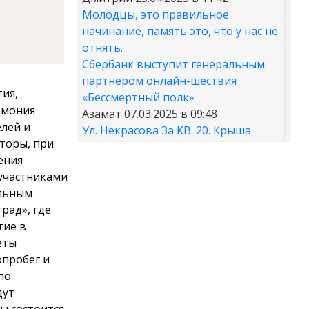
Молодцы, это правильное
начинание, память это, что у нас не
отнять.
Сбербанк выступит генеральным
партнером онлайн-шествия
ия,
«Бессмертный полк»
емония
Азамат
07.03.2025 в 09:48
лей и
Ул. Некрасова 3а КВ. 20. Крыша
торы, при
протекает больше 10 лет и в
ения
квартире и в...
участниками
t30desy61u7jx4rdxzkc9whog6ge4qsi.
альным
mp4
рад», где
Куда обращаться с жалобой на
тие в
работу аварийно-диспетчерских
еты
служб Карачаево-Черкесии
пробег и
Аноним
20.02.2025 в 12:29
по
научите правильно чистить
дут
дороги. не оставлять гребни ,не...