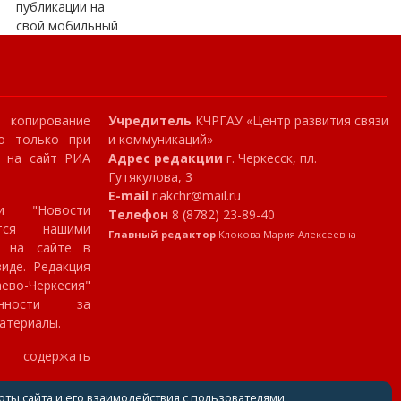
публикации на
свой мобильный
копирование
Учредитель
КЧРГАУ «Центр развития связи
о только при
и коммуникаций»
и на сайт РИА
Адрес редакции
г. Черкесск, пл.
Гутякулова, 3
E-mail
riakchr@mail.ru
и "Новости
Телефон
8 (8782) 23-89-40
ются нашими
Главный редактор
Клокова Мария Алексеевна
я на сайте в
иде. Редакция
аево-Черкесия"
нности за
атериалы.
т содержать
оты сайта и его взаимодействия с пользователями