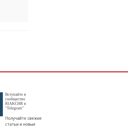
Tank 300: преимущества, режимы
движения
Боцман
04.12.2024 в 16:59
Ай да красавцы
Доступная цифра: «Ростелеком» на
480 км расширил цифровую
инфраструктуру в Карачаево-
Черкесии
Вступайте в
сообщество
RIAKCHR в
“Telegram”
Получайте свежие
статьи и новые