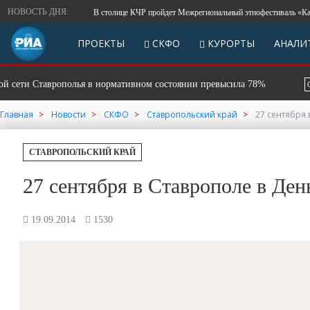
НОВОСТЬ ДНЯ:
В столице КЧР пройдет Межрегиональный этнофестиваль «Калейдос
ПРОЕКТЫ
СКФО
КУРОРТЫ
АНАЛИ
 Ставрополья в нормативном состоянии превысила 78%
СКФО
Главная
Новости
СКФО
Ставропольский край
27 сентября
СТАВРОПОЛЬСКИЙ КРАЙ
27 сентября в Ставрополе в Де
19.09.2014
1530