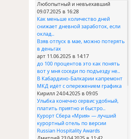
Любопытный и невъехавший
09.07.2025 в 16:28
Как меньше количество дней
снижает дневной заработок, если
оклад...
Взяв отпуск в мае, можно потерять
в деньгах
арт
11.06.2025 в 14:17
до 100 процентов это как понять
вот у мня соседи по подъезду не...
В Кабардино-Балкарии капремонт
МКД идёт с опережением графика
Кирилл
24.04.2025 в 09:05
Улыбка конечно сервис удобный,
платить приятно и быстро...
Курорт Сбера «Мрия» — лучший
курортный отель по версии
Russian Hospitality Awards
Дмитрий
23.04.2025 в 11:42