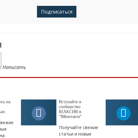
Подписаться
и
Написать
сь на
Вступайте в
сообщество
ках
RIAKCHR в
“ВКонтакте”
свежие
Получайте свежие
вые
статьи и новые
на