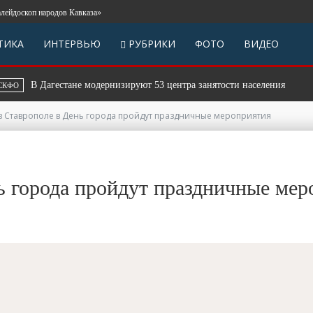
коп народов Кавказа»
ТИКА
ИНТЕРВЬЮ
РУБРИКИ
ФОТО
ВИДЕО
В Дагестане модернизируют 53 центра занятости населения
СКФ
 в Ставрополе в День города пройдут праздничные мероприятия
нь города пройдут праздничные ме