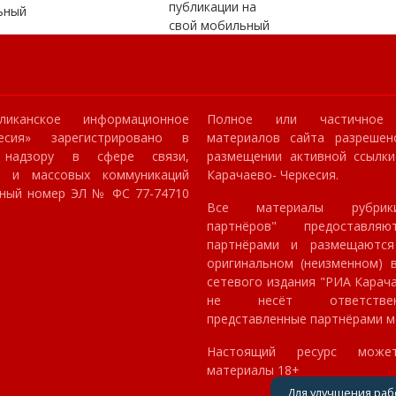
публикации на
ьный
свой мобильный
ликанское информационное
Полное или частичное 
кесия» зарегистрировано в
материалов сайта разрешен
 надзору в сфере связи,
размещении активной ссылк
й и массовых коммуникаций
Карачаево- Черкесия.
онный номер ЭЛ № ФС 77-74710
Все материалы рубрик
партнёров" предоставля
партнёрами и размещаютс
оригинальном (неизменном) в
сетевого издания "РИА Карач
не несёт ответстве
представленные партнёрами м
Настоящий ресурс може
материалы 18+
Для улучшения раб