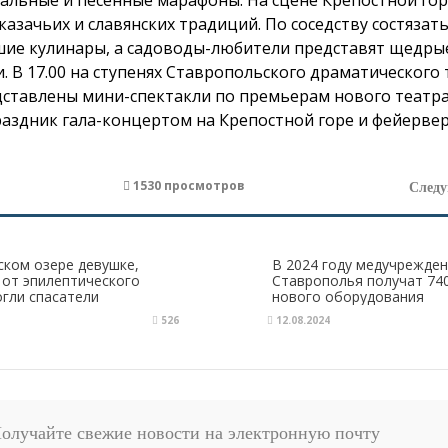
альные и песенные марафоны.
На сцене Крепостной гор
азачьих и славянских традиций. По соседству состязать
чшие кулинары, а садоводы-любители представят щедры
.
В 17.00 на ступенях Ставропольского драматического 
дставлены мини-спектакли по премьерам нового театр
раздник гала-концертом на Крепостной горе и фейерве
1530 просмотров
След
ком озере девушке,
В 2024 году медучрежде
от эпилептического
Ставрополья получат 74
огли спасатели
нового оборудования
526
12.08.2024
олучайте свежие новости на электронную почту