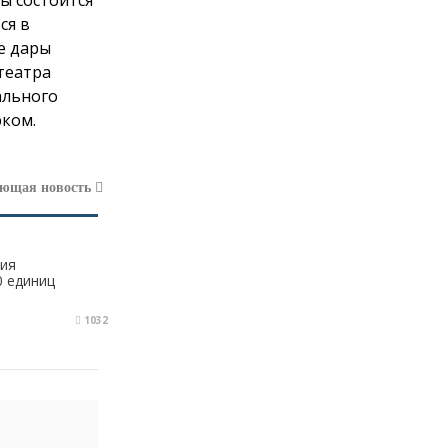
ы состоится
В мэрии Черкесска заработала
ся в
«горячая линия» по вопросам
е дары
отопления
театра
Я
30.01.2025 в 14:38
ального
Верните детство ребетёнкам!
рком.
Профдеформация в 7 лет -...
Почему стоит начать изучать
программирование с 7 лет
ующая новость
Денис
20.01.2025 в 10:47
Показатели конечно более чем
достойные, самый эффективный
ния
банк...
0 единиц
Сокращенные результаты ПАО
Сбербанк по РПБУ за 4 месяца 2023
1032
года
Втанке
17.12.2024 в 09:32
Чушь!!! Танк 300!!!! 220 лошадей!!! 8
ступенчатая АКПП. Клиренс 224мм
Вы...